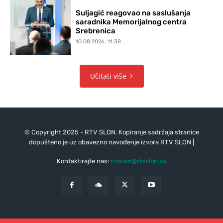
Suljagić reagovao na saslušanja
saradnika Memorijalnog centra
Srebrenica
10.08.2026. 11:38
Učitati više
© Copyright 2025 - RTV SLON. Kopiranje sadržaja stranice
dopušteno je uz obavezno navođenje izvora RTV SLON |
Kontaktirajte nas:
rtvslon@rtvslon.ba