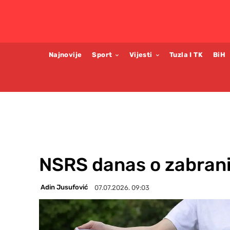
Najnovije
Sport
Vijesti
Tuzla I TK
BiH
NSRS danas o zabrani 
Adin Jusufović
07.07.2026. 09:03