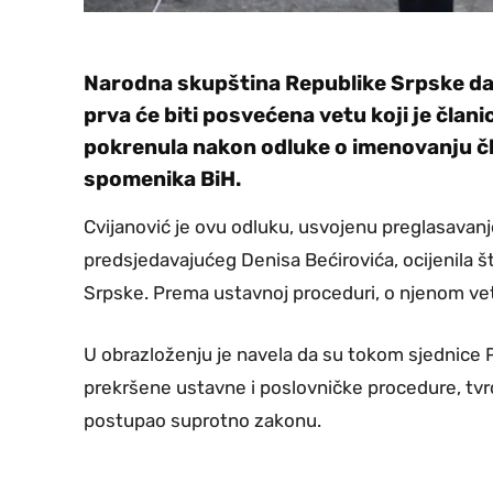
Narodna skupština Republike Srpske dan
prva će biti posvećena vetu koji je član
pokrenula nakon odluke o imenovanju čl
spomenika BiH.
Cvijanović je ovu odluku, usvojenu preglasavan
predsjedavajućeg Denisa Bećirovića, ocijenila š
Srpske. Prema ustavnoj proceduri, o njenom vet
U obrazloženju je navela da su tokom sjednice 
prekršene ustavne i poslovničke procedure, tvrd
postupao suprotno zakonu.