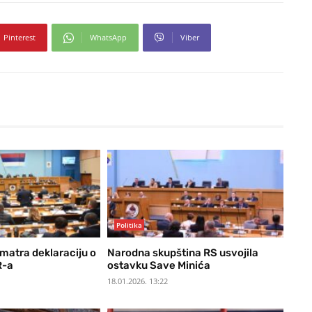
Pinterest
WhatsApp
Viber
Politika
matra deklaraciju o
Narodna skupština RS usvojila
R-a
ostavku Save Minića
18.01.2026. 13:22