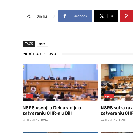
Facebook
X
Dijeliti
TAGS
nsrs
PROČITAJTE I OVO
BiH
Vijesti
NSRS usvojila Deklaraciju o
NSRS sutra raz
zatvaranju OHR-a u BiH
zatvaranju OH
26.05.2026. 18:42
24.05.2026. 15:01