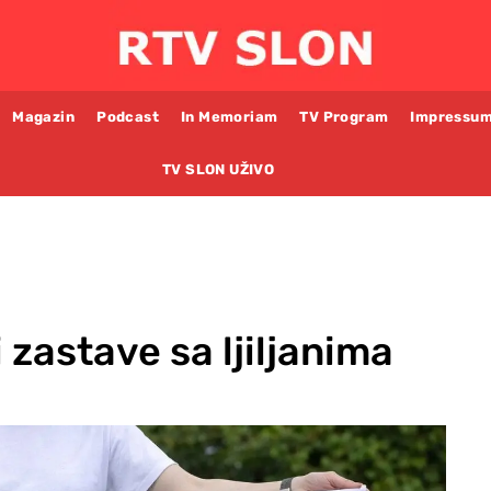
Magazin
Podcast
In Memoriam
TV Program
Impressu
TV SLON UŽIVO
zastave sa ljiljanima