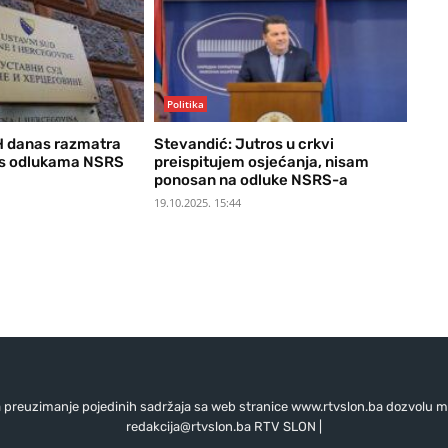
Politika
H danas razmatra
Stevandić: Jutros u crkvi
 s odlukama NSRS
preispitujem osjećanja, nisam
ponosan na odluke NSRS-a
19.10.2025. 15:44
preuzimanje pojedinih sadržaja sa web stranice www.rtvslon.ba dozvolu mo
redakcija@rtvslon.ba
RTV SLON |