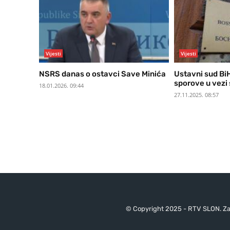
Vijesti
Vijesti
NSRS danas o ostavci Save Minića
Ustavni sud Bi
sporove u vezi
18.01.2026. 09:44
27.11.2025. 08:57
© Copyright 2025 - RTV SLON. Za 