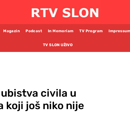
Magazin
Podcast
In Memoriam
TV Program
Impressu
TV SLON UŽIVO
ubistva civila u
koji još niko nije