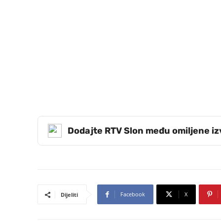
Dodajte RTV Slon među omiljene i
Facebook
X
Dijeliti