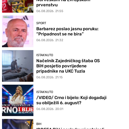
prvenstvu
06.08.2026. 21:55
SPORT
Barbarez poslao jasnu poruku:
“Pripadnost se ne bira”
06.08.2026. 21:32
ISTAKNUTO
Načelnik Zajedničkog štaba OS
BiH posjetio povrijeđene
pripadnike na UKC Tuzla
06.08.2026. 21:15
ISTAKNUTO
/VIDEO/ Crno i bijelo: Koji događaji
su obilježili 6. august?
06.08.2026. 20:01
BIH