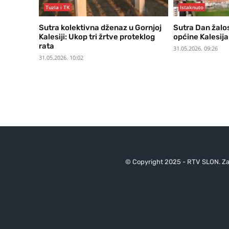
Tuzla i TK
Istaknuto
Sutra kolektivna dženaz u Gornjoj
Sutra Dan žalo
Kalesiji: Ukop tri žrtve proteklog
općine Kalesija
rata
31.05.2026. 09:26
31.05.2026. 10:02
© Copyright 2025 - RTV SLON. Za 