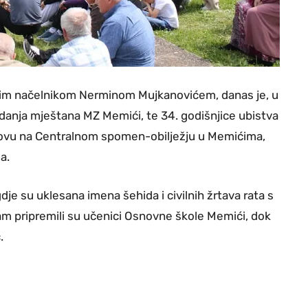
kim načelnikom Nerminom Mujkanovićem, danas je, u
radanja mještana MZ Memići, te 34. godišnjice ubistva
la dovu na Centralnom spomen-obilježju u Memićima,
a.
e su uklesana imena šehida i civilnih žrtava rata s
m pripremili su učenici Osnovne škole Memići, dok
.