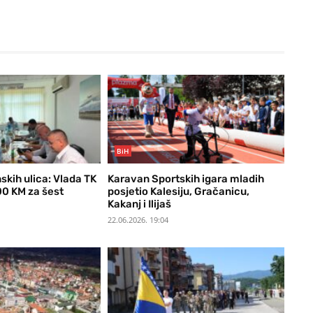
BiH
skih ulica: Vlada TK
Karavan Sportskih igara mladih
00 KM za šest
posjetio Kalesiju, Gračanicu,
Kakanj i Ilijaš
22.06.2026. 19:04