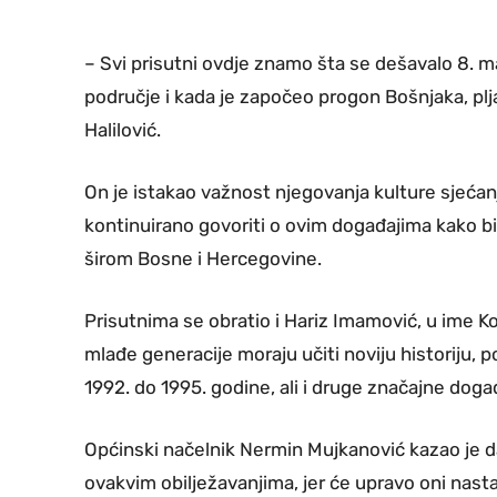
– Svi prisutni ovdje znamo šta se dešavalo 8. m
područje i kada je započeo progon Bošnjaka, plja
Halilović.
On je istakao važnost njegovanja kulture sjećan
kontinuirano govoriti o ovim događajima kako bi 
širom Bosne i Hercegovine.
Prisutnima se obratio i Hariz Imamović, u ime Ko
mlađe generacije moraju učiti noviju historiju,
1992. do 1995. godine, ali i druge značajne doga
Općinski načelnik Nermin Mujkanović kazao je da
ovakvim obilježavanjima, jer će upravo oni nastav