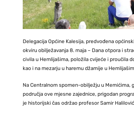
Delegacija Općine Kalesija, predvođena općins
okviru obilježavanja 8. maja – Dana otpora i st
civila u Hemlijašima, položila cvijeće i prouči
kao i na mezarju u haremu džamije u Hemlijašim
Na Centralnom spomen-obilježju u Memićima, gdj
područja ove mjesne zajednice, prigodan progra
je historijski čas održao profesor Samir Halilović