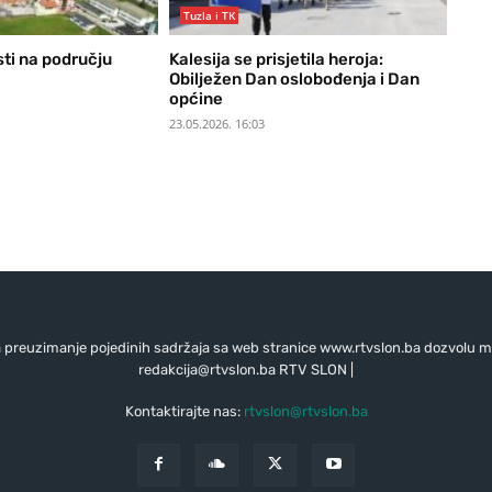
Tuzla i TK
sti na području
Kalesija se prisjetila heroja:
Obilježen Dan oslobođenja i Dan
općine
23.05.2026. 16:03
preuzimanje pojedinih sadržaja sa web stranice www.rtvslon.ba dozvolu mo
redakcija@rtvslon.ba
RTV SLON |
Kontaktirajte nas:
rtvslon@rtvslon.ba