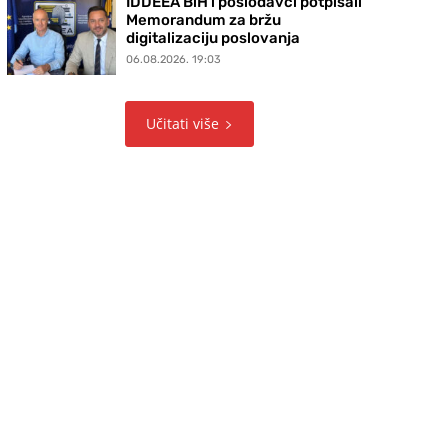
IDDEEA BiH i poslodavci potpisali
Memorandum za bržu
digitalizaciju poslovanja
06.08.2026. 19:03
Učitati više