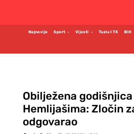
Najnovije
Sport
Vijesti
Tuzla I TK
BiH
Obilježena godišnjica 
Hemlijašima: Zločin za 
odgovarao