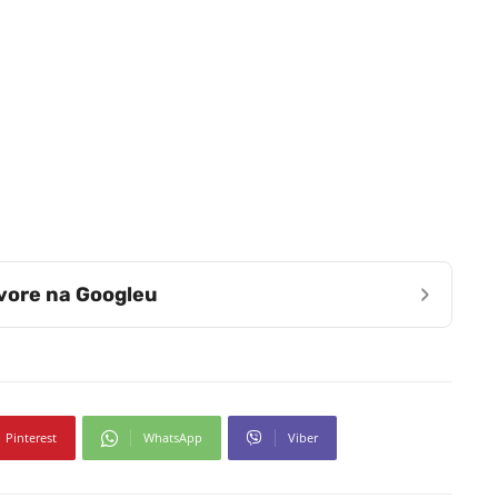
›
zvore na Googleu
Pinterest
WhatsApp
Viber