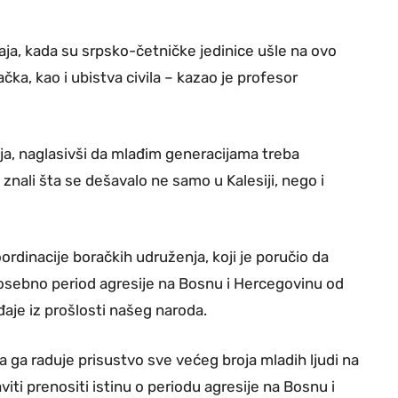
aja, kada su srpsko-četničke jedinice ušle na ovo
čka, kao i ubistva civila – kazao je profesor
ja, naglasivši da mlađim generacijama treba
znali šta se dešavalo ne samo u Kalesiji, nego i
ordinacije boračkih udruženja, koji je poručio da
 posebno period agresije na Bosnu i Hercegovinu od
đaje iz prošlosti našeg naroda.
 ga raduje prisustvo sve većeg broja mladih ljudi na
iti prenositi istinu o periodu agresije na Bosnu i