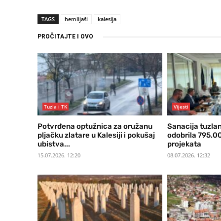
TAGS
hemlijaši
kalesija
PROČITAJTE I OVO
Tuzla i TK
Vijesti
Potvrđena optužnica za oružanu
Sanacija tuzlan
pljačku zlatare u Kalesiji i pokušaj
odobrila 795.0
ubistva...
projekata
15.07.2026. 12:20
08.07.2026. 12:32