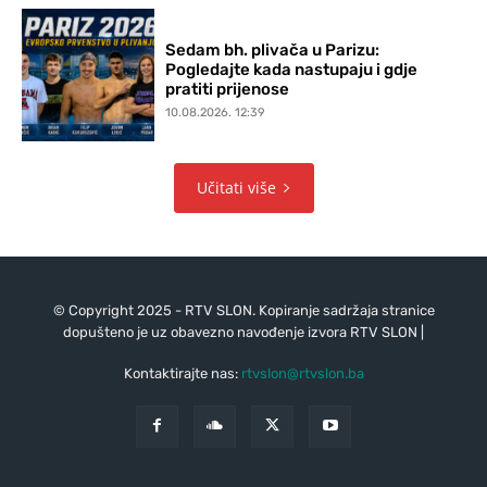
Sedam bh. plivača u Parizu:
Pogledajte kada nastupaju i gdje
pratiti prijenose
10.08.2026. 12:39
Učitati više
© Copyright 2025 - RTV SLON. Kopiranje sadržaja stranice
dopušteno je uz obavezno navođenje izvora RTV SLON |
Kontaktirajte nas:
rtvslon@rtvslon.ba