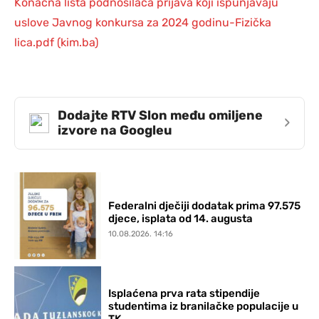
Konačna lista podnosilaca prijava koji ispunjavaju
uslove Javnog konkursa za 2024 godinu-Fizička
lica.pdf (kim.ba)
Dodajte RTV Slon među omiljene
›
izvore na Googleu
Federalni dječiji dodatak prima 97.575
djece, isplata od 14. augusta
10.08.2026. 14:16
Isplaćena prva rata stipendije
studentima iz branilačke populacije u
TK