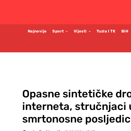
Najnovije
Sport
Vijesti
Tuzla I TK
BiH
Opasne sintetičke d
interneta, stručnjaci
smrtonosne posljedi