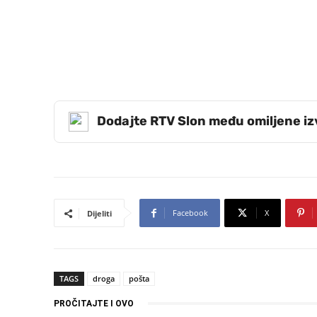
Dodajte RTV Slon među omiljene i
Facebook
X
Dijeliti
TAGS
droga
pošta
PROČITAJTE I OVO