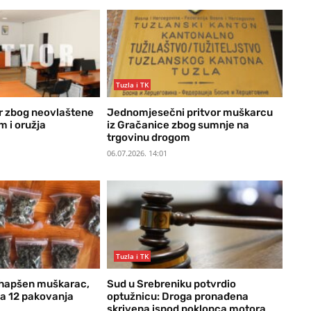
Tuzla i TK
r zbog neovlaštene
Jednomjesečni pritvor muškarcu
m i oružja
iz Gračanice zbog sumnje na
trgovinu drogom
06.07.2026. 14:01
Tuzla i TK
uhapšen muškarac,
Sud u Srebreniku potvrdio
la 12 pakovanja
optužnicu: Droga pronađena
skrivena ispod poklopca motora