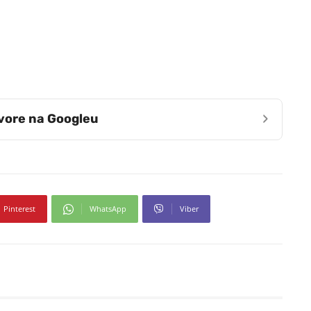
›
zvore na Googleu
Pinterest
WhatsApp
Viber