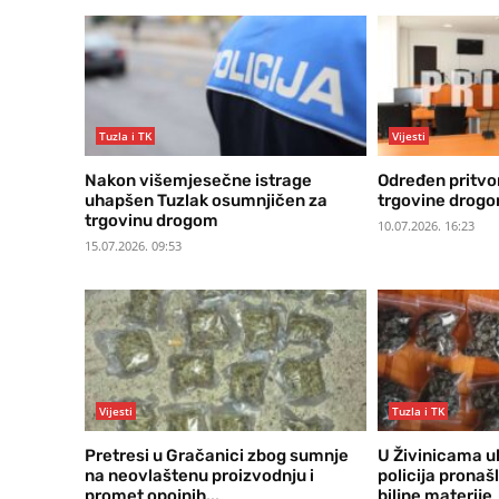
Tuzla i TK
Vijesti
Nakon višemjesečne istrage
Određen pritvo
uhapšen Tuzlak osumnjičen za
trgovine drogo
trgovinu drogom
10.07.2026. 16:23
15.07.2026. 09:53
Vijesti
Tuzla i TK
Pretresi u Gračanici zbog sumnje
U Živinicama 
na neovlaštenu proizvodnju i
policija pronaš
promet opojnih...
biljne materije