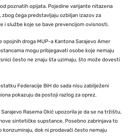
 od poznatih opijata. Pojedine varijante nitazena
, zbog čega predstavljaju ozbiljan izazov za
ve i službe koje se bave prevencijom ovisnosti.
ebe opojnih droga MUP-a Kantona Sarajevo Amer
supstancama mogu pribjegavati osobe koje nemaju
orisnici često ne znaju šta uzimaju, što može dovesti
statku Federacije BiH do sada nisu zabilježeni
egiona pokazuju da postoji razlog za oprez.
 Sarajevo Rasema Okić upozorila je da se na tržištu,
 nove sintetičke supstance. Posebno zabrinjava to
to konzumiraju, dok ni prodavači često nemaju