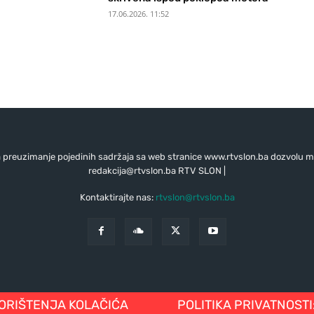
17.06.2026. 11:52
preuzimanje pojedinih sadržaja sa web stranice www.rtvslon.ba dozvolu mo
redakcija@rtvslon.ba
RTV SLON |
Kontaktirajte nas:
rtvslon@rtvslon.ba
KORIŠTENJA KOLAČIĆA
POLITIKA PRIVATNOSTI