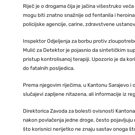
Riječ je o drogama čija je jačina višestruko veća
mogu biti znatno snažnije od fentanila i heroina
policijske agencije, carine, zdravstvene ustano
Inspektor Odjeljenja za borbu protiv zloupotr
Mulić za Detektor je pojasnio da sintetičkim 
pristup kontrolisanoj terapiji. Upozorio je da k
do fatalnih posljedica.
Prema njegovim riječima, u Kantonu Sarajevo i o
slučajevi zapljene nitazena, ali informacije iz r
Direktorica Zavoda za bolesti ovisnosti Kantona
nakon povlačenja jedne droge, često pojavljuju
što korisnici nerijetko ne znaju sastav onoga š