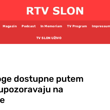
Magazin
Podcast
In Memoriam
TV Program
Impressu
TV SLON UŽIVO
roge dostupne putem
 upozoravaju na
ce