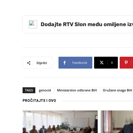
Dodajte RTV Slon među omiljene i
Facebook
X
Dijeliti
TAGS
genocid
Ministarstvo odbrane BiH
Oružane snage BiH
PROČITAJTE I OVO