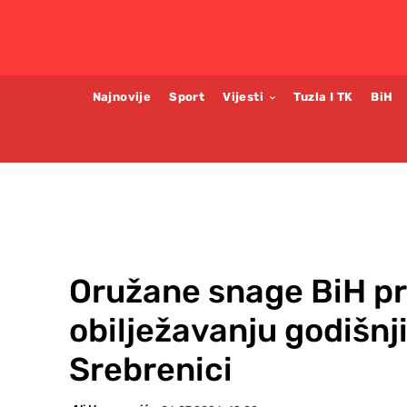
Najnovije
Sport
Vijesti
Tuzla I TK
BiH
Oružane snage BiH p
obilježavanju godišnj
Srebrenici