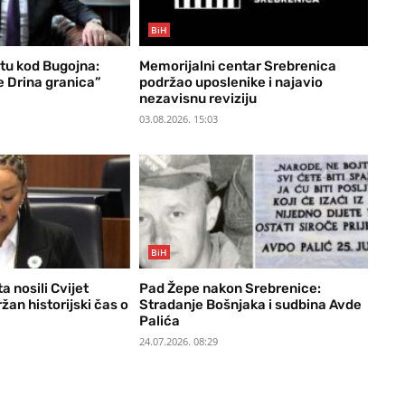
BiH
ntu kod Bugojna:
Memorijalni centar Srebrenica
e Drina granica”
podržao uposlenike i najavio
nezavisnu reviziju
03.08.2026. 15:03
BiH
a nosili Cvijet
Pad Žepe nakon Srebrenice:
žan historijski čas o
Stradanje Bošnjaka i sudbina Avde
Palića
24.07.2026. 08:29