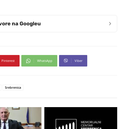
›
zvore na Googleu
Pinterest
WhatsApp
Viber
Srebrenica