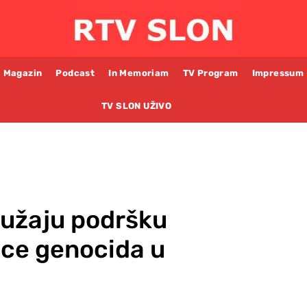
Magazin
Podcast
In Memoriam
TV Program
Impressum
TV SLON UŽIVO
ružaju podršku
ice genocida u