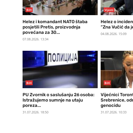
BiH
Vijesti
Helez i komandant NATO štaba
Helez o incide
posjetili Pretis, proizvodnja
“Zna Vučić da j
povećana za 30...
04.08.2026. 15:09
07.08.2026. 13:34
BiH
BiH
PU Zvornik o saslušanju 26 osoba:
Vijećnici Toront
Istražujemo sumnje na utaju
Srebrenice, odr
poreza...
genocidu
31.07.2026. 18:50
31.07.2026. 10:33