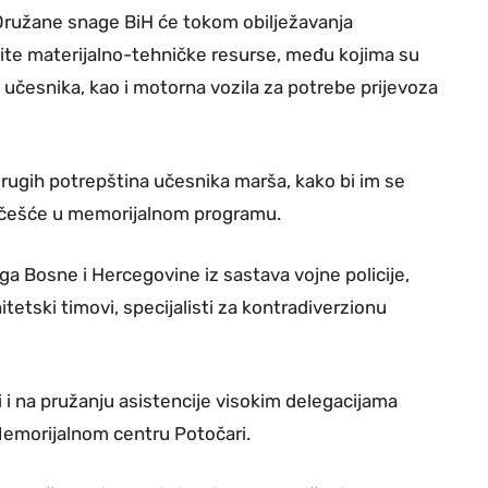
 Oružane snage BiH će tokom obilježavanja
ičite materijalno-tehničke resurse, među kojima su
j učesnika, kao i motorna vozila za potrebe prijevoza
 drugih potrepština učesnika marša, kako bi im se
 učešće u memorijalnom programu.
aga Bosne i Hercegovine iz sastava vojne policije,
tetski timovi, specijalisti za kontradiverzionu
 i na pružanju asistencije visokim delegacijama
 Memorijalnom centru Potočari.