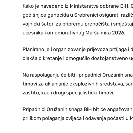
Kako je navedeno iz Ministarstva odbrane BiH,
godišnjice genocida u Srebrenici osigurati razl
vojnički šatori za pripremu prenoćišta i smješta
učesnika komemorativnog Marša mira 2026.
Planirano je i organizovanje prijevoza prtljaga i
olakšalo kretanje i omogućilo dostojanstveno
Na raspolaganju će biti i pripadnici Oružanih sn
timovi za uklanjanje eksplozivnih sredstava, sani
zaštitu, kao i drugi specijalistički timovi.
Pripadnici Oružanih snaga BiH bit će angažovani
prilikom polaganja cvijeća i odavanja počasti u