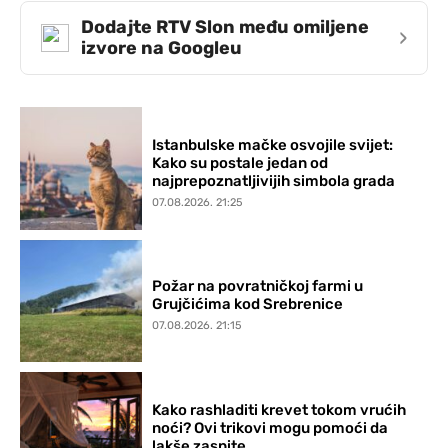
Dodajte RTV Slon među omiljene
›
izvore na Googleu
Istanbulske mačke osvojile svijet:
Kako su postale jedan od
najprepoznatljivijih simbola grada
07.08.2026. 21:25
Požar na povratničkoj farmi u
Grujčićima kod Srebrenice
07.08.2026. 21:15
Kako rashladiti krevet tokom vrućih
noći? Ovi trikovi mogu pomoći da
lakše zaspite