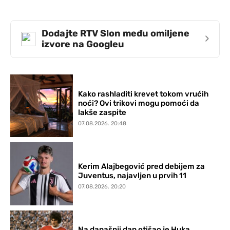
Dodajte RTV Slon među omiljene
›
izvore na Googleu
Kako rashladiti krevet tokom vrućih
noći? Ovi trikovi mogu pomoći da
lakše zaspite
07.08.2026. 20:48
Kerim Alajbegović pred debijem za
Juventus, najavljen u prvih 11
07.08.2026. 20:20
Na današnji dan otišao je Huka,