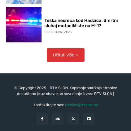
Teška nesreća kod Hadžića: Smrtni
slučaj motocikliste na M-17
08.08.2026. 21:28
Učitati više
© Copyright 2025 - RTV SLON. Kopiranje sadržaja stranice
dopušteno je uz obavezno navođenje izvora RTV SLON |
Kontaktirajte nas:
rtvslon@rtvslon.ba