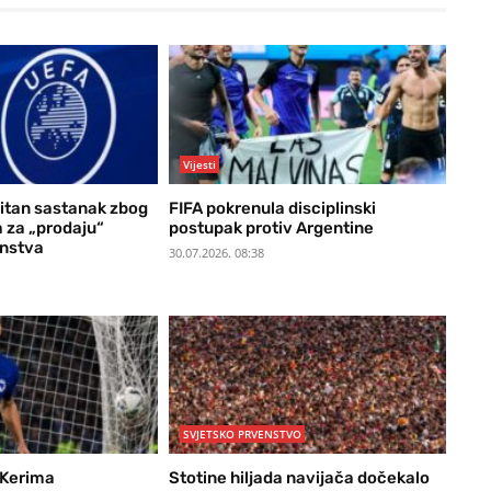
Vijesti
itan sastanak zbog
FIFA pokrenula disciplinski
a za „prodaju“
postupak protiv Argentine
enstva
30.07.2026. 08:38
SVJETSKO PRVENSTVO
 Kerima
Stotine hiljada navijača dočekalo