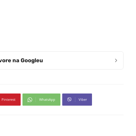
›
zvore na Googleu
Pinterest
WhatsApp
Viber