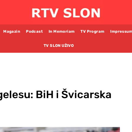
Magazin
Podcast
In Memoriam
TV Program
Impressu
TV SLON UŽIVO
elesu: BiH i Švicarska