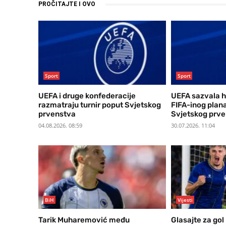
PROČITAJTE I OVO
Sport
Sport
UEFA i druge konfederacije
UEFA sazvala h
razmatraju turnir poput Svjetskog
FIFA-inog plan
prvenstva
Svjetskog prv
04.08.2026. 08:59
30.07.2026. 11:04
BiH
Vijesti
Tarik Muharemović među
Glasajte za gol