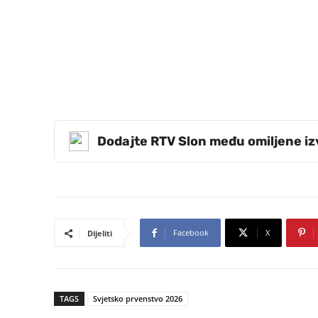
Dodajte RTV Slon među omiljene i
Facebook
X
Dijeliti
TAGS
Svjetsko prvenstvo 2026