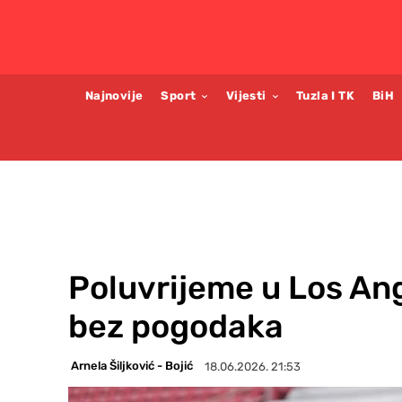
Najnovije
Sport
Vijesti
Tuzla I TK
BiH
Poluvrijeme u Los Ang
bez pogodaka
Arnela Šiljković - Bojić
18.06.2026. 21:53