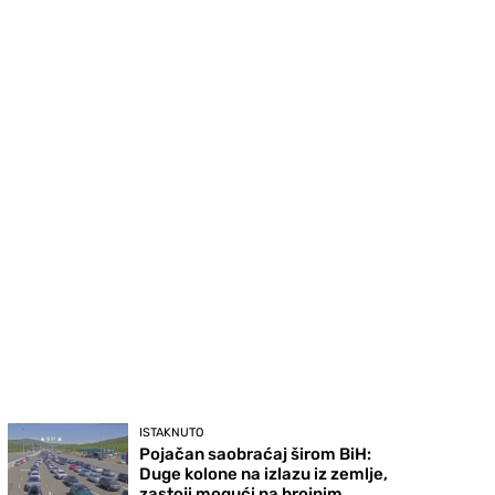
ISTAKNUTO
Pojačan saobraćaj širom BiH:
Duge kolone na izlazu iz zemlje,
zastoji mogući na brojnim