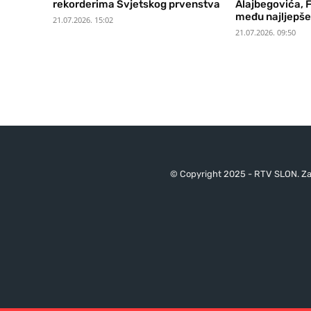
rekorderima Svjetskog prvenstva
Alajbegovića, F
među najljepše 
21.07.2026. 15:02
21.07.2026. 09:50
© Copyright 2025 - RTV SLON. Za 