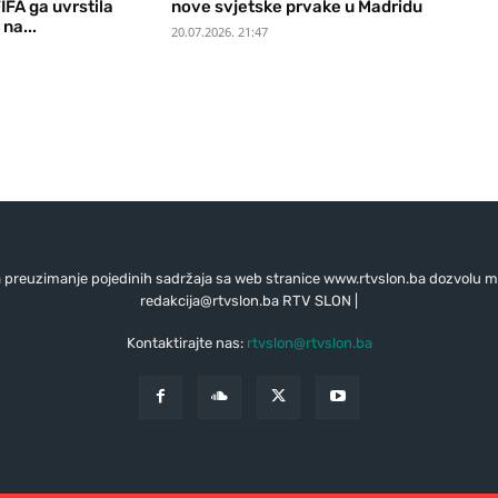
IFA ga uvrstila
nove svjetske prvake u Madridu
na...
20.07.2026. 21:47
preuzimanje pojedinih sadržaja sa web stranice www.rtvslon.ba dozvolu mo
redakcija@rtvslon.ba
RTV SLON |
Kontaktirajte nas:
rtvslon@rtvslon.ba