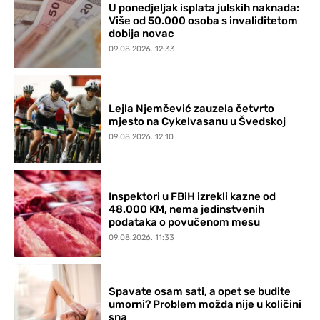
U ponedjeljak isplata julskih naknada:
Više od 50.000 osoba s invaliditetom
dobija novac
09.08.2026. 12:33
Lejla Njemčević zauzela četvrto
mjesto na Cykelvasanu u Švedskoj
09.08.2026. 12:10
Inspektori u FBiH izrekli kazne od
48.000 KM, nema jedinstvenih
podataka o povučenom mesu
09.08.2026. 11:33
Spavate osam sati, a opet se budite
umorni? Problem možda nije u količini
sna