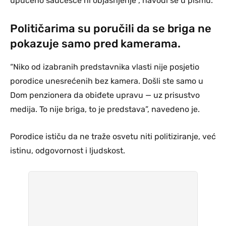
upućeno saučešće ni objašnjenje”, navodi se u pismu.
Političarima su poručili da se briga ne
pokazuje samo pred kamerama.
“Niko od izabranih predstavnika vlasti nije posjetio
porodice unesrećenih bez kamera. Došli ste samo u
Dom penzionera da obiđete upravu — uz prisustvo
medija. To nije briga, to je predstava”, navedeno je.
Porodice ističu da ne traže osvetu niti politiziranje, već
istinu, odgovornost i ljudskost.