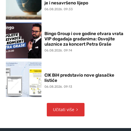
je i nesavršeno lijepo
06.08.2026. 09:33
Bingo Group i ove godine otvara vrata
VIP događaja građanima: Osvojite
ulaznice za koncert Petra Graše
06.08.2026. 09:14
CIK BiH predstavio nove glasačke
listiće
06.08.2026. 09:13
Učitati više