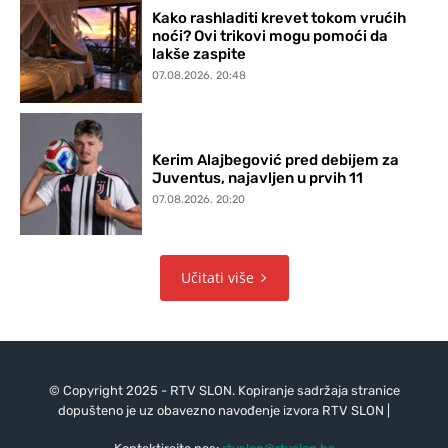
Kako rashladiti krevet tokom vrućih
noći? Ovi trikovi mogu pomoći da
lakše zaspite
07.08.2026. 20:48
Kerim Alajbegović pred debijem za
Juventus, najavljen u prvih 11
07.08.2026. 20:20
Učitati više
© Copyright 2025 - RTV SLON. Kopiranje sadržaja stranice
dopušteno je uz obavezno navođenje izvora RTV SLON |