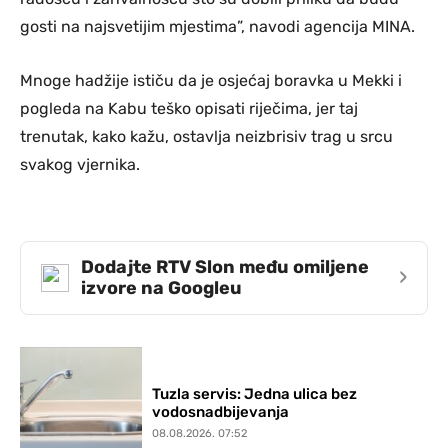
gosti na najsvetijim mjestima”, navodi agencija MINA.
Mnoge hadžije ističu da je osjećaj boravka u Mekki i
pogleda na Kabu teško opisati riječima, jer taj
trenutak, kako kažu, ostavlja neizbrisiv trag u srcu
svakog vjernika.
Dodajte RTV Slon među omiljene
›
izvore na Googleu
Tuzla servis: Jedna ulica bez
vodosnadbijevanja
08.08.2026. 07:52