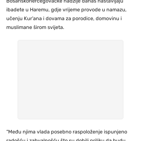
Bosanskohercegovačke hadžije danas nastavljaju
ibadete u Haremu, gdje vrijeme provode u namazu,
učenju Kur’ana i dovama za porodice, domovinu i
muslimane širom svijeta.
“Među njima vlada posebno raspoloženje ispunjeno
radošću i zahvalnošću što su dobili priliku da budu