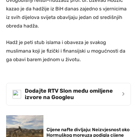
Ovogodišnji reisul-hudžadž prof. dr. Dževad Hodžić
kazao je da hadžije iz BiH danas zajedno s vjernicima
iz svih dijelova svijeta obavljaju jedan od središnjih
obreda hadža.
Hadž je peti stub islama i obaveza je svakog
muslimana koji je fizički i finansijski u mogućnosti da
ga obavi barem jednom u životu.
Dodajte RTV Slon među omiljene
›
izvore na Googleu
Cijene nafte divljaju: Neizvjesnost oko
Hormuškog moreuza podigla cijene