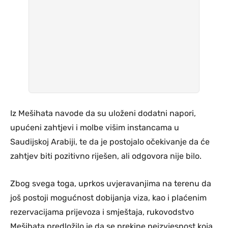
Iz Mešihata navode da su uloženi dodatni napori,
upućeni zahtjevi i molbe višim instancama u
Saudijskoj Arabiji, te da je postojalo očekivanje da će
zahtjev biti pozitivno riješen, ali odgovora nije bilo.
Zbog svega toga, uprkos uvjeravanjima na terenu da
još postoji mogućnost dobijanja viza, kao i plaćenim
rezervacijama prijevoza i smještaja, rukovodstvo
Mešihata predložilo je da se prekine neizvjesnost koja