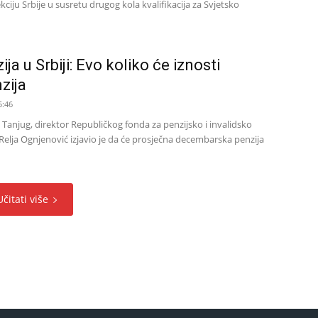
kciju Srbije u susretu drugog kola kvalifikacija za Svjetsko
ija u Srbiji: Evo koliko će iznosti
zija
5:46
 Tanjug, direktor Republičkog fonda za penzijsko i invalidsko
 Relja Ognjenović izjavio je da će prosječna decembarska penzija
Učitati više