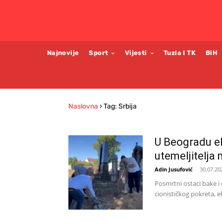
Najnovije
Sport
Vijesti
Tuzla I TK
BiH
Naslovna
›
Tag: Srbija
U Beogradu e
utemeljitelj
Adin Jusufović
-
30.07.20
Posmrtni ostaci bake i
cionističkog pokreta, 