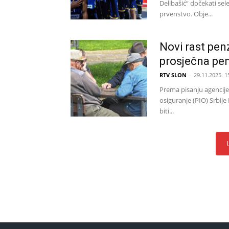
Delibašić“ dočekati sele
prvenstvo. Obje...
Novi rast penz
prosječna pen
RTV SLON
-
29.11.2025. 1
Prema pisanju agencije
osiguranje (PIO) Srbije
biti...