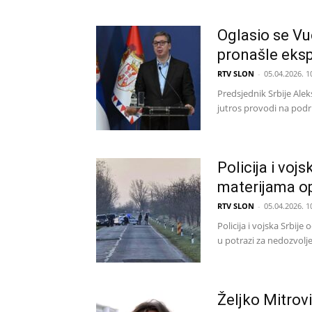
Oglasio se Vuč
pronašle eksp
RTV SLON
-
05.04.2026. 1
Predsjednik Srbije Alek
jutros provodi na područ
Policija i voj
materijama op
RTV SLON
-
05.04.2026. 1
Policija i vojska Srbije
u potrazi za nedozvolj
Željko Mitrov