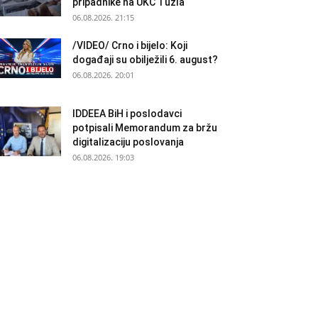
pripadnike na UKC Tuzla
06.08.2026. 21:15
/VIDEO/ Crno i bijelo: Koji
događaji su obilježili 6. august?
06.08.2026. 20:01
IDDEEA BiH i poslodavci
potpisali Memorandum za bržu
digitalizaciju poslovanja
06.08.2026. 19:03