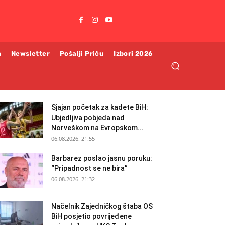
m
Newsletter
Pošalji Priču
Izbori 2026
Sjajan početak za kadete BiH:
Ubjedljiva pobjeda nad
Norveškom na Evropskom...
06.08.2026. 21:55
Barbarez poslao jasnu poruku:
“Pripadnost se ne bira”
06.08.2026. 21:32
Načelnik Zajedničkog štaba OS
BiH posjetio povrijeđene