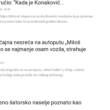
ručio: “Kada je Konaković...
26. 20:45
e Željko Mitrović objavio je na društvenim mrežama da je spreman
 svoj avion kako bi se evakuisali građani Bosne...
ćajna nesreća na autoputu „Miloš
ilo se najmanje osam vozila, strahuje
9:21
ća dogodila se na autoputu „Miloš Veliki“ u Srbiji, u blizini
 Požegi, kada je došlo do velikog lančanog...
njeno šatorsko naselje poznato kao