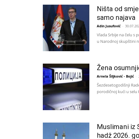
Ništa od smjen
samo najava
Adin Jusufović
-
30.07.20
Vlada Srbije na čelu s
u Narodnoj skupštini ni
Žena osumnji
Arnela Šiljković - Bojić
-
Šezdesetogodišnji Rade
porodičnoj kući u selu 
Muslimani iz 
hadž 2026. g