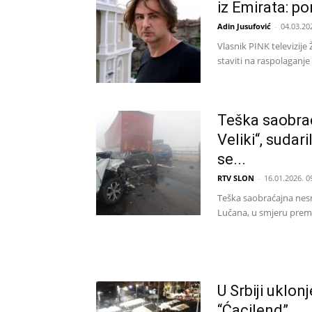
iz Emirata: po
Adin Jusufović
-
04.03.20
Vlasnik PINK televizij
staviti na raspolaganje
Teška saobra
Veliki“, sudar
se...
RTV SLON
-
16.01.2026. 0
Teška saobraćajna nesre
Lučana, u smjeru prema
U Srbiji uklo
“Ćacilend”