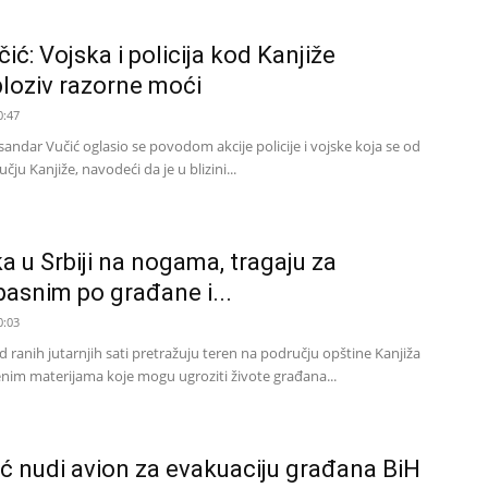
ić: Vojska i policija kod Kanjiže
loziv razorne moći
0:47
sandar Vučić oglasio se povodom akcije policije i vojske koja se od
ju Kanjiže, navodeći da je u blizini...
ska u Srbiji na nogama, tragaju za
asnim po građane i...
0:03
 od ranih jutarnjih sati pretražuju teren na području opštine Kanjiža
enim materijama koje mogu ugroziti živote građana...
ić nudi avion za evakuaciju građana BiH