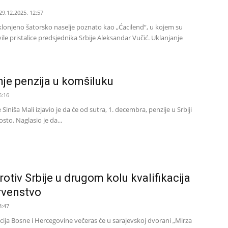
29.12.2025. 12:57
klonjeno šatorsko naselje poznato kao „Ćacilend“, u kojem su
ile pristalice predsjednika Srbije Aleksandar Vučić. Uklanjanje
je penzija u komšiluku
6:16
e Siniša Mali izjavio je da će od sutra, 1. decembra, penzije u Srbiji
sto. Naglasio je da...
otiv Srbije u drugom kolu kvalifikacija
rvenstvo
8:47
ija Bosne i Hercegovine večeras će u sarajevskoj dvorani „Mirza