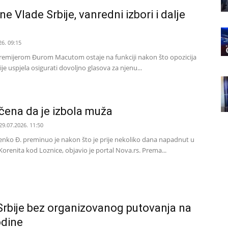
e Vlade Srbije, vanredni izbori i dalje
26. 09:15
 premijerom Đurom Macutom ostaje na funkciji nakon što opozicija
je uspjela osigurati dovoljno glasova za njenu...
čena da je izbola muža
29.07.2026. 11:50
nko Đ. preminuo je nakon što je prije nekoliko dana napadnut u
Korenita kod Loznice, objavio je portal Nova.rs. Prema...
Srbije bez organizovanog putovanja na
odine