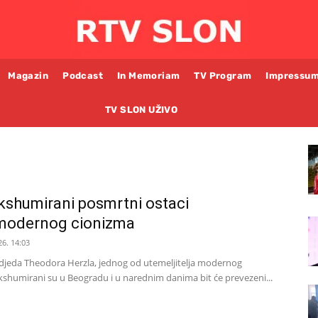
Magazin
Podcast
In Memoriam
TV Program
Impressu
TV SLON UŽIVO
kshumirani posmrtni ostaci
a modernog cionizma
26. 14:03
 djeda Theodora Herzla, jednog od utemeljitelja modernog
ekshumirani su u Beogradu i u narednim danima bit će prevezeni...