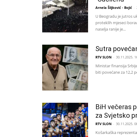
Arnela Šiljković - Bojić
-
U Beogradu je jutros u
proteklih mjeseci borav
naselja ranije je...
Sutra povećan
RTV SLON
-
30.11.2025. 1
Ministar finansija Srbij
biti povećane za 12,2 po
BiH večeras pr
za Svjetsko p
RTV SLON
-
30.11.2025. 0
Košarkaška reprezentac