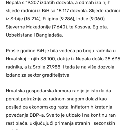
Nepala s 19.207 izdatih dozvola, a odmah iza njih
slijede radnici iz BiH sa 18.117 dozvola. Slijede radnici
iz Srbije (15.214), Filipina (9.286), Indije (9.060),
Sjeverne Makedonije (7.640), te Kosova, Egipta,
Uzbekistana i Bangladeša.
Prošle godine BiH je bila vodeća po broju radnika u
Hrvatskoj – njih 38.100, dok je iz Nepala došlo 35.635
radnika, a iz Srbije 27.988. I tada je najviše dozvola
izdano za sektor graditeljstva.
Hrvatska gospodarska komora ranije je istakla da
porast potražnje za radnom snagom dolazi kao
posljedica ekonomskog rasta, inflatornih kretanja i
povećanja BDP-a. Sve to je uticalo i na kontinuiran
rast plaća, uključujući primanja stranih i sezonskih