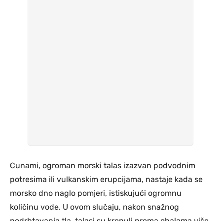
Cunami, ogroman morski talas izazvan podvodnim
potresima ili vulkanskim erupcijama, nastaje kada se
morsko dno naglo pomjeri, istiskujući ogromnu
količinu vode. U ovom slučaju, nakon snažnog
podrhtavanja tla, talasi su krenuli prema obalama više