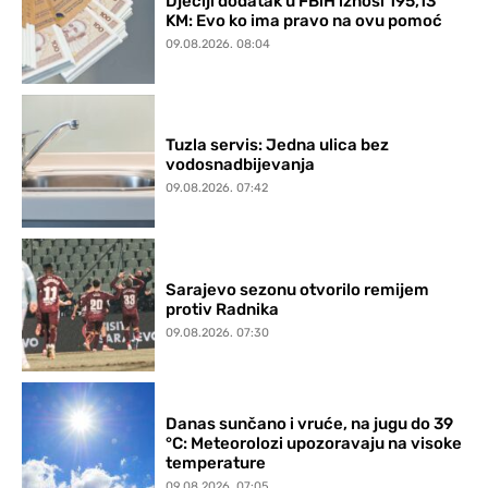
Dječiji dodatak u FBiH iznosi 195,13
KM: Evo ko ima pravo na ovu pomoć
09.08.2026. 08:04
Tuzla servis: Jedna ulica bez
vodosnadbijevanja
09.08.2026. 07:42
Sarajevo sezonu otvorilo remijem
protiv Radnika
09.08.2026. 07:30
Danas sunčano i vruće, na jugu do 39
°C: Meteorolozi upozoravaju na visoke
temperature
09.08.2026. 07:05