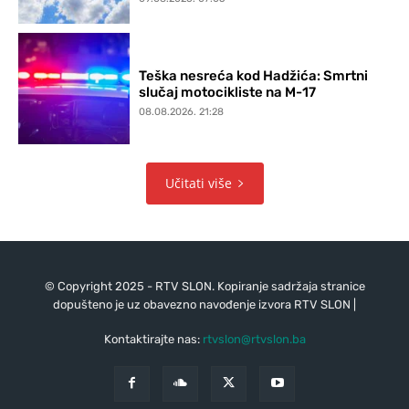
Teška nesreća kod Hadžića: Smrtni
slučaj motocikliste na M-17
08.08.2026. 21:28
Učitati više
© Copyright 2025 - RTV SLON. Kopiranje sadržaja stranice
dopušteno je uz obavezno navođenje izvora RTV SLON |
Kontaktirajte nas:
rtvslon@rtvslon.ba