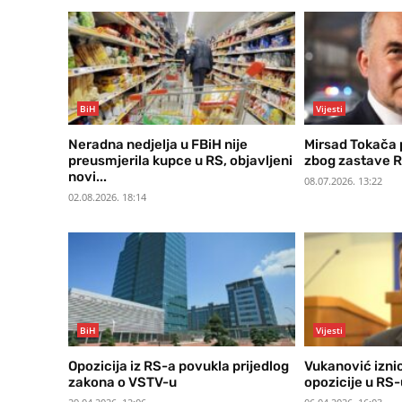
BiH
Vijesti
Neradna nedjelja u FBiH nije
Mirsad Tokača 
preusmjerila kupce u RS, objavljeni
zbog zastave R
novi...
08.07.2026. 13:22
02.08.2026. 18:14
BiH
Vijesti
Opozicija iz RS-a povukla prijedlog
Vukanović izni
zakona o VSTV-u
opozicije u RS-u