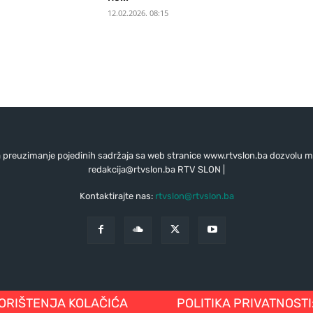
12.02.2026. 08:15
preuzimanje pojedinih sadržaja sa web stranice www.rtvslon.ba dozvolu mo
redakcija@rtvslon.ba
RTV SLON |
Kontaktirajte nas:
rtvslon@rtvslon.ba
KORIŠTENJA KOLAČIĆA
POLITIKA PRIVATNOSTI