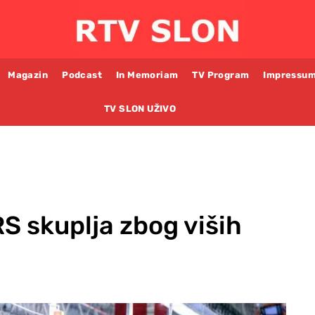
Magazin
Podcast
In Memoriam
TV Program
Impressu
TV SLON UŽIVO
RS skuplja zbog viših