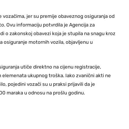
ve vozačima, jer su premije obaveznog osiguranja od
. Ovu informaciju potvrdila je Agencija za
di o zakonskoj obavezi koja je stupila na snagu kroz
za osiguranje motornih vozila, objavljenu u
uranja utiče direktno na cijenu registracije,
h elemenata ukupnog troška. Iako zvanični akti ne
lo, pojedini vozači su u praksi prijavili da je
o 100 maraka u odnosu na prošlu godinu.