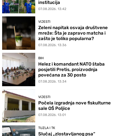
institucija
07.08.2026. 13:42
VIJESTI
Zeleni napitak osvaja društvene
mreže: Šta je zapravo matcha i
zašto je toliko popularna?
07.08.2026. 13:36
BIH
Helez i komandant NATO štaba
posjetili Pretis, proizvodnja
povećana za 30 posto
07.08.2026. 13:34
VIJESTI
Počela izgradnja nove fiskulturne
sale OŠ Poljice
07.08.2026. 13:01
TUZLA I TK
Slučaj „zlostavljanog psa“