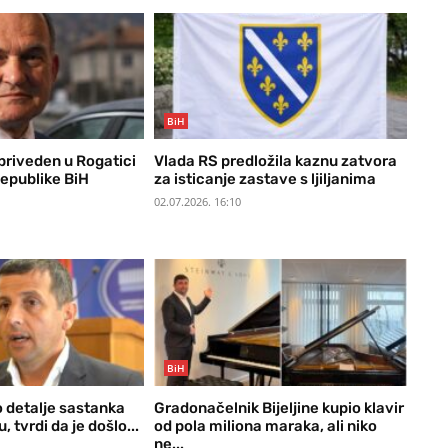
BiH
priveden u Rogatici
Vlada RS predložila kaznu zatvora
epublike BiH
za isticanje zastave s ljiljanima
02.07.2026. 16:10
BiH
o detalje sastanka
Gradonačelnik Bijeljine kupio klavir
, tvrdi da je došlo...
od pola miliona maraka, ali niko
ne...