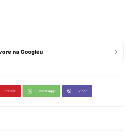
›
zvore na Googleu
Pinterest
WhatsApp
Viber