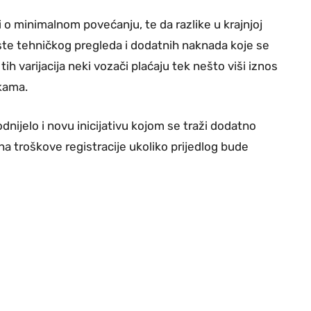
i o minimalnom povećanju, te da razlike u krajnjoj
vrste tehničkog pregleda i dodatnih naknada koje se
ih varijacija neki vozači plaćaju tek nešto viši iznos
ikama.
nijelo i novu inicijativu kojom se traži dodatno
na troškove registracije ukoliko prijedlog bude