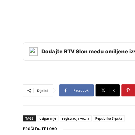
Dodajte RTV Slon među omiljene i
Facebook
X
Dijeliti
TAGS
osiguranje
registracija vozila
Republika Srpska
PROČITAJTE I OVO