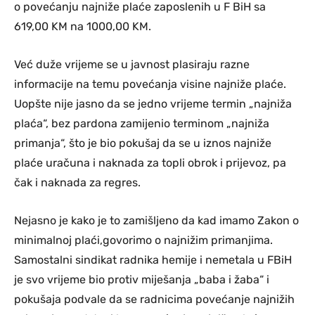
o povećanju najniže plaće zaposlenih u F BiH sa
619,00 KM na 1000,00 KM.
Već duže vrijeme se u javnost plasiraju razne
informacije na temu povećanja visine najniže plaće.
Uopšte nije jasno da se jedno vrijeme termin „najniža
plaća“, bez pardona zamijenio terminom „najniža
primanja“, što je bio pokušaj da se u iznos najniže
plaće uračuna i naknada za topli obrok i prijevoz, pa
čak i naknada za regres.
Nejasno je kako je to zamišljeno da kad imamo Zakon o
minimalnoj plaći,govorimo o najnižim primanjima.
Samostalni sindikat radnika hemije i nemetala u FBiH
je svo vrijeme bio protiv miješanja „baba i žaba“ i
pokušaja podvale da se radnicima povećanje najnižih