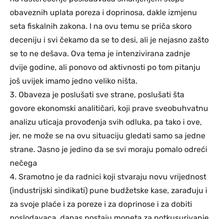
obaveznih uplata poreza i doprinosa, dakle izmjenu
seta fiskalnih zakona. I na ovu temu se priča skoro
deceniju i svi čekamo da se to desi, ali je nejasno zašto
se to ne dešava. Ova tema je intenzivirana zadnje
dvije godine, ali ponovo od aktivnosti po tom pitanju
još uvijek imamo jedno veliko ništa.
3. Obaveza je poslušati sve strane, poslušati šta
govore ekonomski analitičari, koji prave sveobuhvatnu
analizu uticaja provođenja svih odluka, pa tako i ove,
jer, ne može se na ovu situaciju gledati samo sa jedne
strane. Jasno je jedino da se svi moraju pomalo odreći
nečega
4. Sramotno je da radnici koji stvaraju novu vrijednost
(industrijski sindikati) pune budžetske kase, zarađuju i
za svoje plaće i za poreze i za doprinose i za dobiti
poslodavaca, danas postaju moneta za potkusurivanje