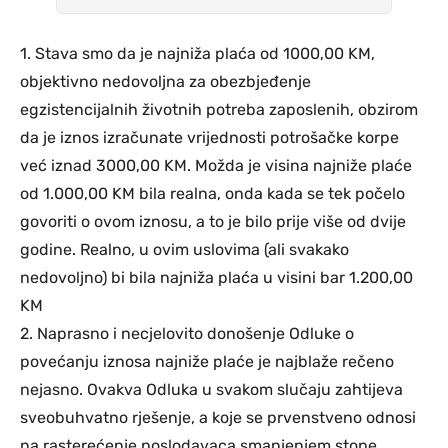
1. Stava smo da je najniža plaća od 1000,00 KM,
objektivno nedovoljna za obezbjeđenje
egzistencijalnih životnih potreba zaposlenih, obzirom
da je iznos izračunate vrijednosti potrošačke korpe
već iznad 3000,00 KM. Možda je visina najniže plaće
od 1.000,00 KM bila realna, onda kada se tek počelo
govoriti o ovom iznosu, a to je bilo prije više od dvije
godine. Realno, u ovim uslovima (ali svakako
nedovoljno) bi bila najniža plaća u visini bar 1.200,00
KM
2. Naprasno i necjelovito donošenje Odluke o
povećanju iznosa najniže plaće je najblaže rečeno
nejasno. Ovakva Odluka u svakom slučaju zahtijeva
sveobuhvatno rješenje, a koje se prvenstveno odnosi
na rasterećenje poslodavaca smanjenjem stope