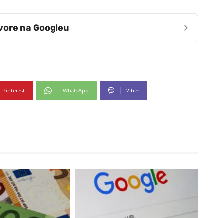
›
zvore na Googleu
Pinterest
WhatsApp
Viber