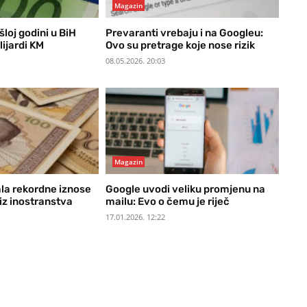
Magazin
šloj godini u BiH
Prevaranti vrebaju i na Googleu:
lijardi KM
Ovo su pretrage koje nose rizik
08.05.2026. 20:03
Magazin
ala rekordne iznose
Google uvodi veliku promjenu na
iz inostranstva
mailu: Evo o čemu je riječ
17.01.2026. 12:22