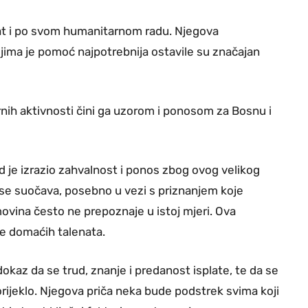
at i po svom humanitarnom radu. Njegova
ma je pomoć najpotrebnija ostavile su značajan
nih aktivnosti čini ga uzorom i ponosom za Bosnu i
je izrazio zahvalnost i ponos zbog ovog velikog
ima se suočava, posebno u vezi s priznanjem koje
vina često ne prepoznaje u istoj mjeri. Ova
je domaćih talenata.
dokaz da se trud, znanje i predanost isplate, te da se
orijeklo. Njegova priča neka bude podstrek svima koji