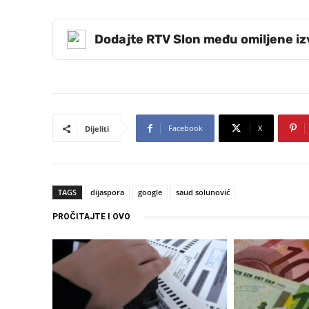
Dodajte RTV Slon među omiljene i
Facebook
X
Dijeliti
TAGS
dijaspora
google
saud solunović
PROČITAJTE I OVO