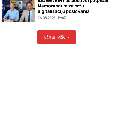
IDDEEA BiH i poslodavci potpisali
Memorandum za bržu
digitalizaciju poslovanja
06.08.2026. 19:03
Učitati više