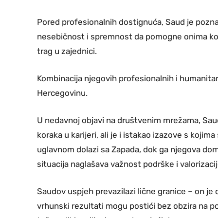
Pored profesionalnih dostignuća, Saud je pozn
nesebičnost i spremnost da pomogne onima koji
trag u zajednici.
Kombinacija njegovih profesionalnih i humanitar
Hercegovinu.
U nedavnoj objavi na društvenim mrežama, Saud 
koraka u karijeri, ali je i istakao izazove s koj
uglavnom dolazi sa Zapada, dok ga njegova domo
situacija naglašava važnost podrške i valorizaci
Saudov uspjeh prevazilazi lične granice – on je 
vrhunski rezultati mogu postići bez obzira na p