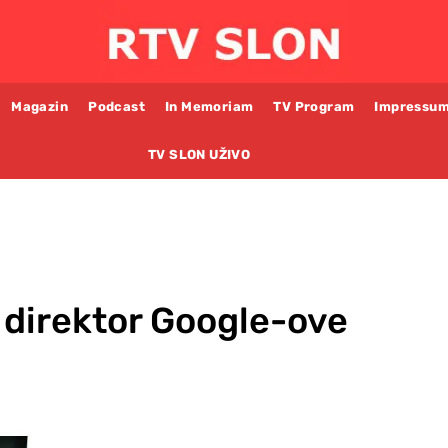
Magazin
Podcast
In Memoriam
TV Program
Impressu
TV SLON UŽIVO
 direktor Google-ove