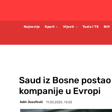
Najnovije
Sport
Vijesti
Tuzla I TK
BiH
Saud iz Bosne postao
kompanije u Evropi
Adin Jusufović
11.03.2025. 13:02