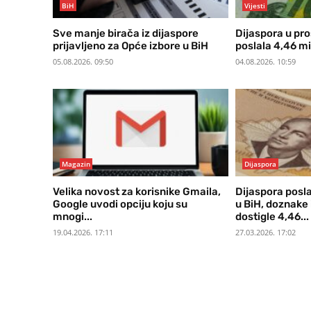
BiH
Vijesti
Sve manje birača iz dijaspore
Dijaspora u pro
prijavljeno za Opće izbore u BiH
poslala 4,46 mi
05.08.2026. 09:50
04.08.2026. 10:59
Magazin
Dijaspora
Velika novost za korisnike Gmaila,
Dijaspora posl
Google uvodi opciju koju su
u BiH, doznake 
mnogi...
dostigle 4,46...
19.04.2026. 17:11
27.03.2026. 17:02