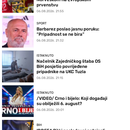
prvenstvu
06.08.2026. 21:55
SPORT
Barbarez poslao jasnu poruku:
“Pripadnost se ne bira”
06.08.2026. 21:32
ISTAKNUTO
Načelnik Zajedničkog štaba OS
BiH posjetio povrijeđene
pripadnike na UKC Tuzla
06.08.2026. 21:15
ISTAKNUTO
/VIDEO/ Crno i bijelo: Koji događaji
su obilježili 6. august?
06.08.2026. 20:01
BIH