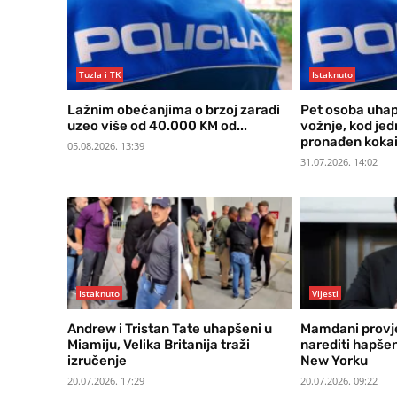
Tuzla i TK
Istaknuto
Lažnim obećanjima o brzoj zaradi
Pet osoba uhap
uzeo više od 40.000 KM od...
vožnje, kod je
pronađen koka
05.08.2026. 13:39
31.07.2026. 14:02
Istaknuto
Vijesti
Andrew i Tristan Tate uhapšeni u
Mamdani provje
Miamiju, Velika Britanija traži
narediti hapše
izručenje
New Yorku
20.07.2026. 17:29
20.07.2026. 09:22