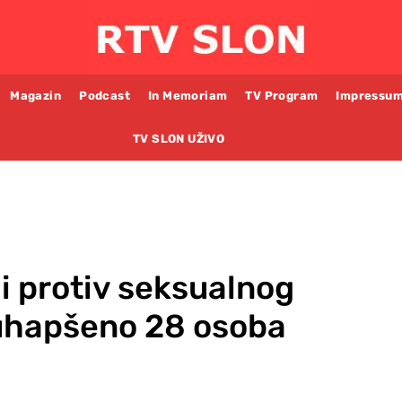
Magazin
Podcast
In Memoriam
TV Program
Impressu
TV SLON UŽIVO
i protiv seksualnog
 uhapšeno 28 osoba