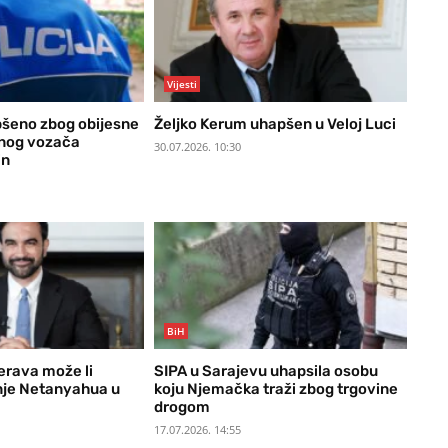
Vijesti
šeno zbog obijesne
Željko Kerum uhapšen u Veloj Luci
dnog vozača
30.07.2026. 10:30
in
BiH
rava može li
SIPA u Sarajevu uhapsila osobu
nje Netanyahua u
koju Njemačka traži zbog trgovine
drogom
17.07.2026. 14:55