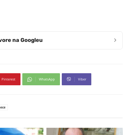
›
zvore na Googleu
Pinterest
WhatsApp
Viber
jece