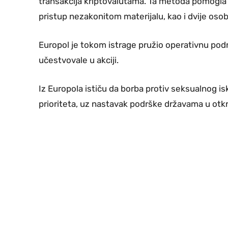
transakcija kriptovalutama. Ta metoda pomogla je
pristup nezakonitom materijalu, kao i dvije os
Europol je tokom istrage pružio operativnu pod
učestvovale u akciji.
Iz Europola ističu da borba protiv seksualnog is
prioriteta, uz nastavak podrške državama u otkri