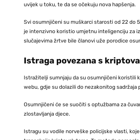
uvijek u toku, te da se očekuju nova hapšenja.
Svi osumnjičeni su muškarci starosti od 22 do 5
je intenzivno koristio umjetnu inteligenciju za 
slučajevima žrtve bile članovi uže porodice osu
Istraga povezana s kriptov
Istražitelji sumnjaju da su osumnjičeni koristili
webu, gdje su dolazili do nezakonitog sadržaja
Osumnjičeni će se suočiti s optužbama za čuvanje
zlostavljanja djece.
Istragu su vodile norveške policijske vlasti, ko