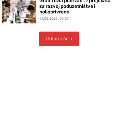
Grad Tuzla podržao 17 projekata
za razvoj poduzetništva i
poljoprivrede
07.08.2026. 09:57
Učitati više