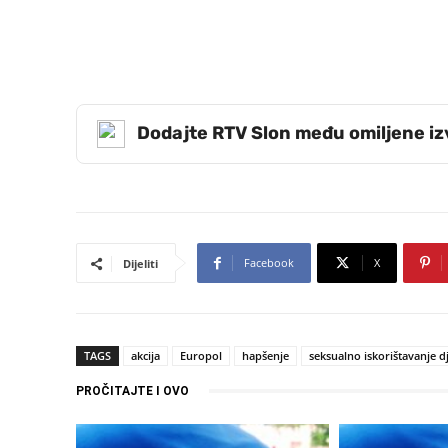
Dodajte RTV Slon među omiljene i
Facebook
X
Dijeliti
TAGS
akcija
Europol
hapšenje
seksualno iskorištavanje d
PROČITAJTE I OVO