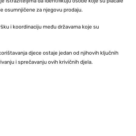
 istražiteljima da identifikuju osobe koje su plaćale
obe osumnjičene za njegovu prodaju.
ršku i koordinaciju među državama koje su
korištavanja djece ostaje jedan od njihovih ključnih
vanju i sprečavanju ovih krivičnih djela.