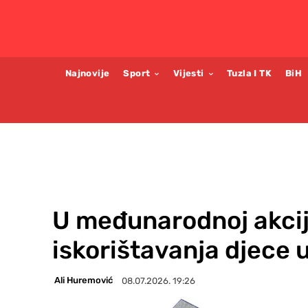
Najnovije
Sport
Vijesti
Tuzla I TK
BiH
U međunarodnoj akcij
iskorištavanja djece
Ali Huremović
08.07.2026. 19:26