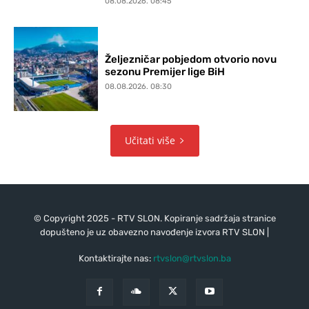
08.08.2026. 08:45
Željezničar pobjedom otvorio novu
sezonu Premijer lige BiH
08.08.2026. 08:30
Učitati više
© Copyright 2025 - RTV SLON. Kopiranje sadržaja stranice
dopušteno je uz obavezno navođenje izvora RTV SLON |
Kontaktirajte nas:
rtvslon@rtvslon.ba