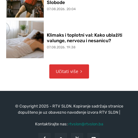
Slobode
07.08.2026. 20:04
Klimaks i toplotni val: Kako ublažiti
valunge, nervozu i nesanicu?
07.08.2026. 19:38
Učitati više
© Copyright 2025 - RTV SLON. Kopiranje sadržaja stranice
dopušteno je uz obavezno navođenje izvora RTV SLON |
Kontaktirajte nas:
rtvslon@rtvslon.ba