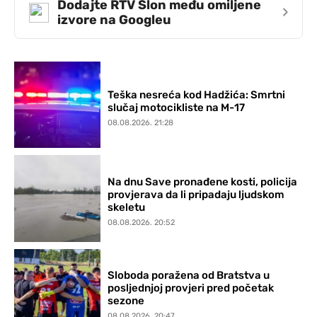
Dodajte RTV Slon među omiljene
›
izvore na Googleu
Teška nesreća kod Hadžića: Smrtni
slučaj motocikliste na M-17
08.08.2026. 21:28
Na dnu Save pronađene kosti, policija
provjerava da li pripadaju ljudskom
skeletu
08.08.2026. 20:52
Sloboda poražena od Bratstva u
posljednjoj provjeri pred početak
sezone
08.08.2026. 20:47