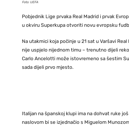
Foto: UEFA
Pobjednik Lige prvaka Real Madrid i prvak Evr
u okviru Superkupa otvoriti novu evropsku fud
Na utakmici koja počinje u 21 sat u Varšavi Rea
nije uspjelo nijednom timu – trenutno dijeli re
Carlo Ancelotti može istovremeno sa šestim Su
sada dijeli prvo mjesto.
Italijan na španskoj klupi ima na dohvat ruke jo
naslovom bi se izjednačio s Miguelom Munozom k