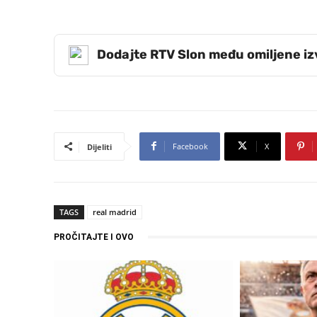
Dodajte RTV Slon među omiljene i
Facebook
X
Dijeliti
TAGS
real madrid
PROČITAJTE I OVO