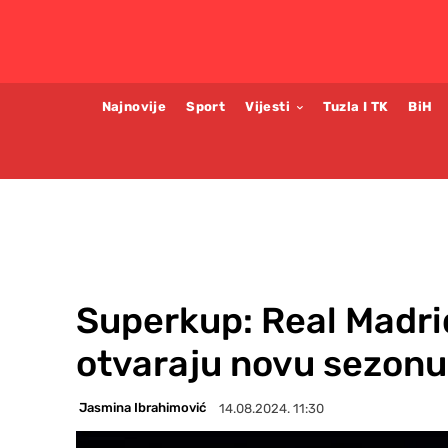
Najnovije
Sport
Vijesti
Tuzla I TK
BiH
Superkup: Real Madrid
otvaraju novu sezonu
Jasmina Ibrahimović
14.08.2024. 11:30