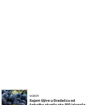
VIJESTI
Sajam šljive u Gradačcu od
četvrtka okuplja oko 150 izlagača