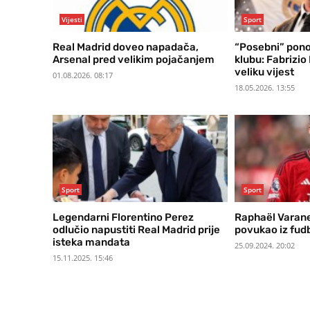
Vijesti
Sport
Real Madrid doveo napadača,
“Posebni” pono
Arsenal pred velikim pojačanjem
klubu: Fabrizi
veliku vijest
01.08.2026. 08:17
18.05.2026. 13:55
Sport
Sport
Legendarni Florentino Perez
Raphaël Varane
odlučio napustiti Real Madrid prije
povukao iz fud
isteka mandata
25.09.2024. 20:02
15.11.2025. 15:46