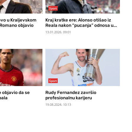
Sport
vo u Kraljevskom
Kraj kratke ere: Alonso otišao iz
o Romano objavio
Reala nakon “pucanja” odnosa u...
13.01.2026. 09:01
Sport
 objavio da se
Rudy Fernandez završio
bala
profesionalnu karijeru
19.08.2024. 10:13