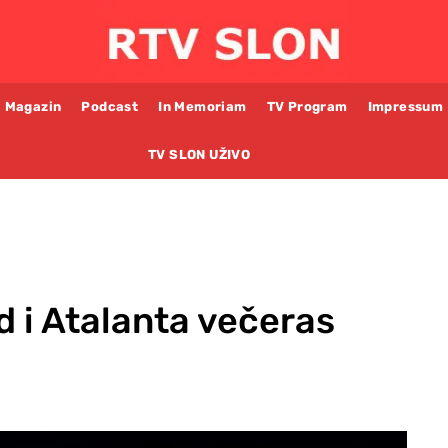
Magazin
Podcast
In Memoriam
TV Program
Impressum
TV SLON UŽIVO
 i Atalanta večeras