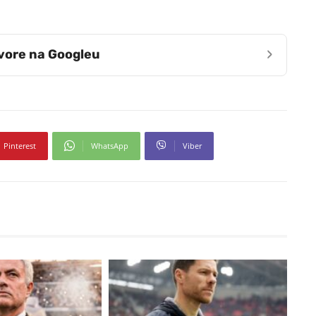
›
zvore na Googleu
Pinterest
WhatsApp
Viber