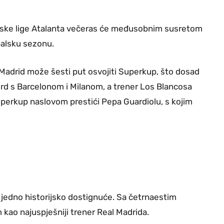
opske lige Atalanta večeras će međusobnim susretom
balsku sezonu.
l Madrid može šesti put osvojiti Superkup, što dosad
kord s Barcelonom i Milanom, a trener Los Blancosa
perkup naslovom prestići Pepa Guardiolu, s kojim
š jedno historijsko dostignuće. Sa četrnaestim
ao najuspješniji trener Real Madrida.