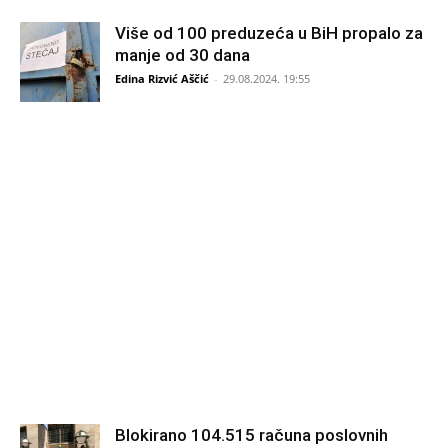
Više od 100 preduzeća u BiH propalo za
manje od 30 dana
Edina Rizvić Aščić
-
29.08.2024. 19:55
Blokirano 104.515 računa poslovnih