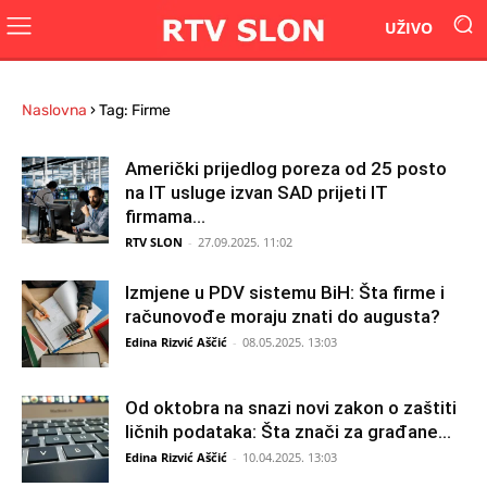
UŽIVO
Naslovna
›
Tag: Firme
Američki prijedlog poreza od 25 posto
na IT usluge izvan SAD prijeti IT
firmama...
RTV SLON
-
27.09.2025. 11:02
Izmjene u PDV sistemu BiH: Šta firme i
računovođe moraju znati do augusta?
Edina Rizvić Aščić
-
08.05.2025. 13:03
Od oktobra na snazi novi zakon o zaštiti
ličnih podataka: Šta znači za građane...
Edina Rizvić Aščić
-
10.04.2025. 13:03