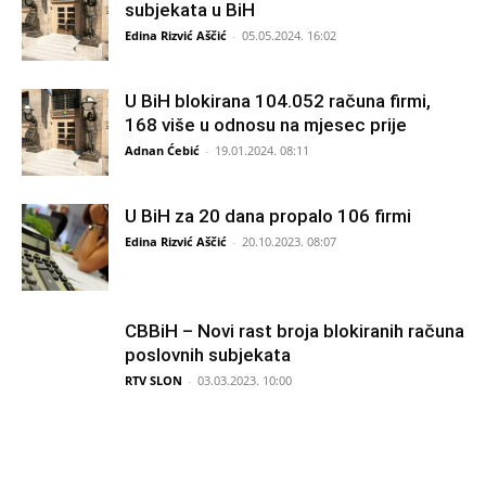
subjekata u BiH
Edina Rizvić Aščić
-
05.05.2024. 16:02
U BiH blokirana 104.052 računa firmi,
168 više u odnosu na mjesec prije
Adnan Ćebić
-
19.01.2024. 08:11
U BiH za 20 dana propalo 106 firmi
Edina Rizvić Aščić
-
20.10.2023. 08:07
CBBiH – Novi rast broja blokiranih računa
poslovnih subjekata
RTV SLON
-
03.03.2023. 10:00