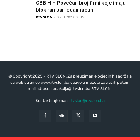
CBBiH – Povećan broj firmi koje imaju
blokiran bar jedan račun
RTV SLON
-
05.01.2023. 08:15
© Copyright 2025 - RTV SLON. Za preuzimanje pojedinih sadržaja
sa web stranice www.rtvslon.ba dozvolu možete zatražiti putem
mail adrese:
redakcija@rtvslon.ba
RTV SLON |
Kontaktirajte nas:
rtvslon@rtvslon.ba