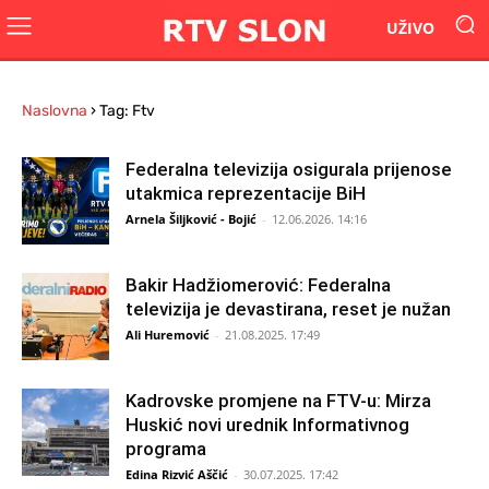
UŽIVO
Naslovna
›
Tag: Ftv
Federalna televizija osigurala prijenose
utakmica reprezentacije BiH
Arnela Šiljković - Bojić
-
12.06.2026. 14:16
Bakir Hadžiomerović: Federalna
televizija je devastirana, reset je nužan
Ali Huremović
-
21.08.2025. 17:49
Kadrovske promjene na FTV-u: Mirza
Huskić novi urednik Informativnog
programa
Edina Rizvić Aščić
-
30.07.2025. 17:42