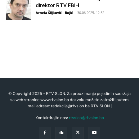
direktor RTV FBiH
Arnela Šiljković - Bojić
-
30.06.2025. 12:52
© Copyright 2025 - RTV SLON. Za preuzimanje pojedinih sadržaja
sa web stranice www.rtvslon.ba dozvolu možete zatražiti putem
mail adrese:
redakcija@rtvslon.ba
RTV SLON |
Kontaktirajte nas:
rtvslon@rtvslon.ba