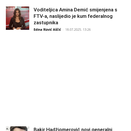
Voditeljica Amina Demić smijenjena s
FTV-a, naslijedio je kum federalnog
zastupnika
Edina Rizvić Aščić
-
18.07.2025. 13:26
Bakir Hadžiomerović novi generalni