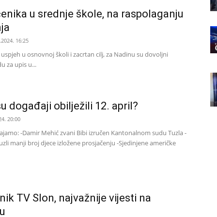
enika u srednje škole, na raspolaganju
ja
.2024. 16:25
 uspjeh u osnovnoj školi i zacrtan cilj, za Nadinu su dovoljni
u za upis u...
u događaji obilježili 12. april?
24. 20:00
zdvajamo: -Damir Mehić zvani Bibi izručen Kantonalnom sudu Tuzla -
zli manji broj djece izložene prosjačenju -Sjedinjene američke
ik TV Slon, najvažnije vijesti na
u