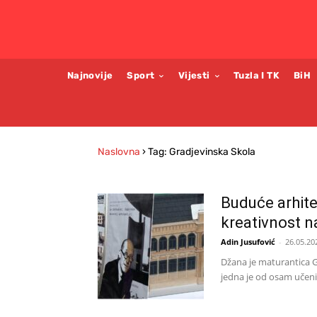
Najnovije
Sport
Vijesti
Tuzla I TK
BiH
Naslovna
›
Tag: Gradjevinska Skola
Buduće arhitek
kreativnost na
Adin Jusufović
-
26.05.20
Džana je maturantica G
jedna je od osam učenic