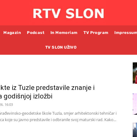
Magazin
Podcast
In Memoriam
TV Program
Impressu
TV SLON UŽIVO
te iz Tuzle predstavile znanje i
 godišnjoj izložbi
26. 16:03
rađevinsko-geodetske škole Tuzla, smjer arhitektonski tehničar i
a koje su javno predstavile i odbranile svoj maturski rad. Kako...