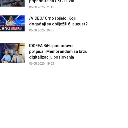
pripadnike na UKC Tuzla
06.08.2026. 21:15
/VIDEO/ Crno i bijelo: Koji
događaji su obilježili 6. august?
06.08.2026. 20:01
IDDEEA BiH i poslodavci
potpisali Memorandum za bržu
digitalizaciju poslovanja
06.08.2026. 19:03