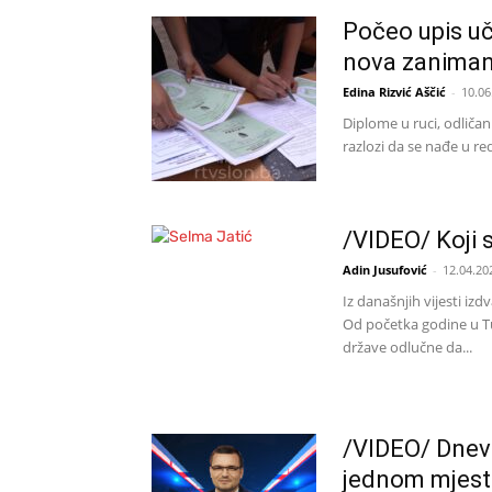
Počeo upis uč
nova zaniman
Edina Rizvić Aščić
-
10.06
Diplome u ruci, odličan
razlozi da se nađe u red
/VIDEO/ Koji s
Adin Jusufović
-
12.04.20
Iz današnjih vijesti i
Od početka godine u Tu
države odlučne da...
/VIDEO/ Dnevn
jednom mjest