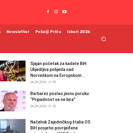
m
Newsletter
Pošalji Priču
Izbori 2026
Sjajan početak za kadete BiH:
Ubjedljiva pobjeda nad
Norveškom na Evropskom...
06.08.2026. 21:55
Barbarez poslao jasnu poruku:
“Pripadnost se ne bira”
06.08.2026. 21:32
Načelnik Zajedničkog štaba OS
BiH posjetio povrijeđene