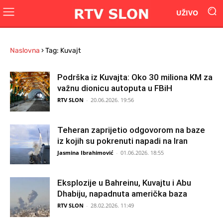
UŽIVO
Naslovna
›
Tag: Kuvajt
Podrška iz Kuvajta: Oko 30 miliona KM za
važnu dionicu autoputa u FBiH
RTV SLON
-
20.06.2026. 19:56
Teheran zaprijetio odgovorom na baze
iz kojih su pokrenuti napadi na Iran
Jasmina Ibrahimović
-
01.06.2026. 18:55
Eksplozije u Bahreinu, Kuvajtu i Abu
Dhabiju, napadnuta američka baza
RTV SLON
-
28.02.2026. 11:49