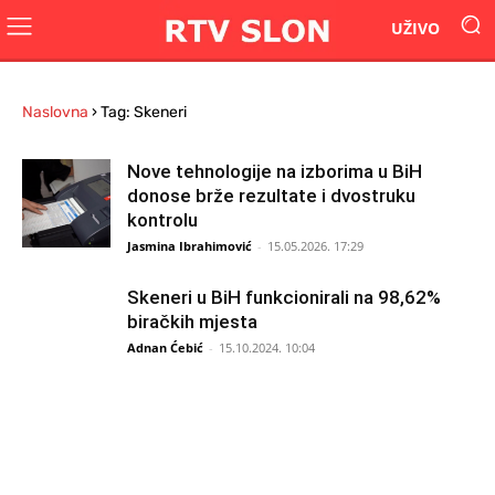
UŽIVO
Naslovna
›
Tag: Skeneri
Nove tehnologije na izborima u BiH
donose brže rezultate i dvostruku
kontrolu
Jasmina Ibrahimović
-
15.05.2026. 17:29
Skeneri u BiH funkcionirali na 98,62%
biračkih mjesta
Adnan Ćebić
-
15.10.2024. 10:04