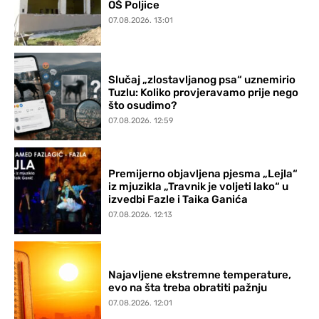
OŠ Poljice
07.08.2026. 13:01
Slučaj „zlostavljanog psa“ uznemirio
Tuzlu: Koliko provjeravamo prije nego
što osudimo?
07.08.2026. 12:59
Premijerno objavljena pjesma „Lejla“
iz mjuzikla „Travnik je voljeti lako“ u
izvedbi Fazle i Taika Ganića
07.08.2026. 12:13
Najavljene ekstremne temperature,
evo na šta treba obratiti pažnju
07.08.2026. 12:01