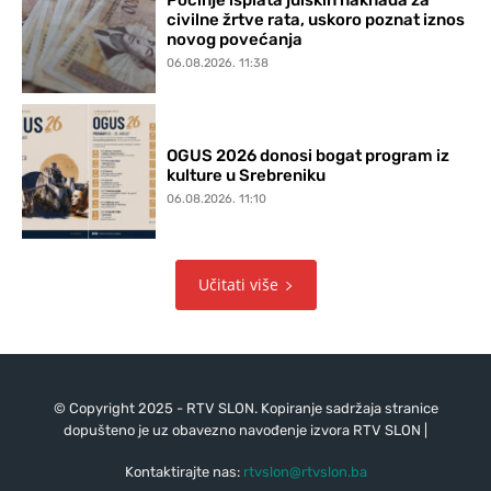
Počinje isplata julskih naknada za
civilne žrtve rata, uskoro poznat iznos
novog povećanja
06.08.2026. 11:38
OGUS 2026 donosi bogat program iz
kulture u Srebreniku
06.08.2026. 11:10
Učitati više
© Copyright 2025 - RTV SLON. Kopiranje sadržaja stranice
dopušteno je uz obavezno navođenje izvora RTV SLON |
Kontaktirajte nas:
rtvslon@rtvslon.ba