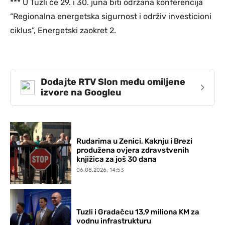
*** U Tuzli će 29. i 30. juna biti održana konferencija
“Regionalna energetska sigurnost i održiv investicioni
ciklus”, Energetski zaokret 2.
Dodajte RTV Slon među omiljene
›
izvore na Googleu
Rudarima u Zenici, Kaknju i Brezi
produžena ovjera zdravstvenih
knjižica za još 30 dana
06.08.2026. 14:53
Tuzli i Gradačcu 13,9 miliona KM za
vodnu infrastrukturu