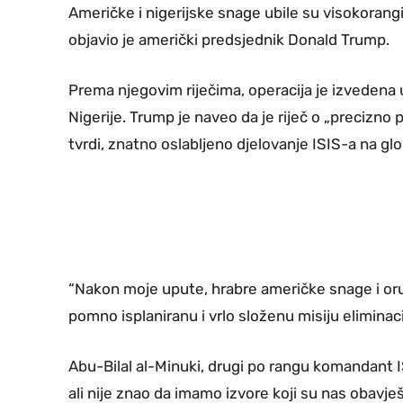
Američke i nigerijske snage ubile su visokorang
objavio je američki predsjednik Donald Trump.
Prema njegovim riječima, operacija je izvedena 
Nigerije. Trump je naveo da je riječ o „precizno p
tvrdi, znatno oslabljeno djelovanje ISIS-a na gl
“Nakon moje upute, hrabre američke snage i oru
pomno isplaniranu i vrlo složenu misiju eliminacij
Abu-Bilal al-Minuki, drugi po rangu komandant ISI
ali nije znao da imamo izvore koji su nas obavje