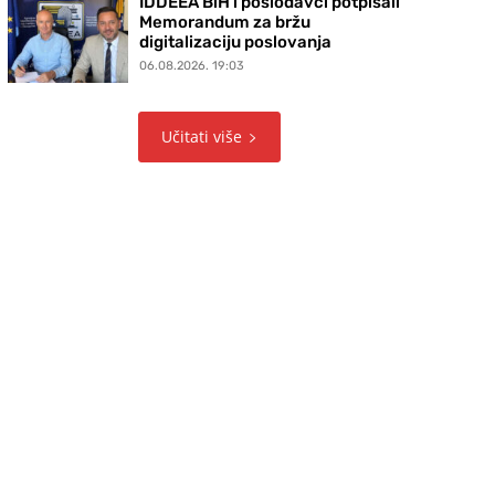
IDDEEA BiH i poslodavci potpisali
Memorandum za bržu
digitalizaciju poslovanja
06.08.2026. 19:03
Učitati više