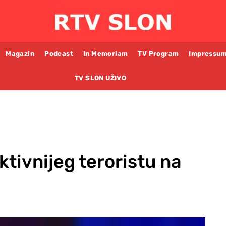
Magazin
Podcast
In Memoriam
TV Program
Impressu
TV SLON UŽIVO
ktivnijeg teroristu na