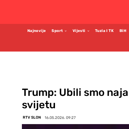
Najnovije
Sport
Vijesti
Tuzla I TK
BiH
Trump: Ubili smo naja
svijetu
RTV SLON
16.05.2026. 09:27