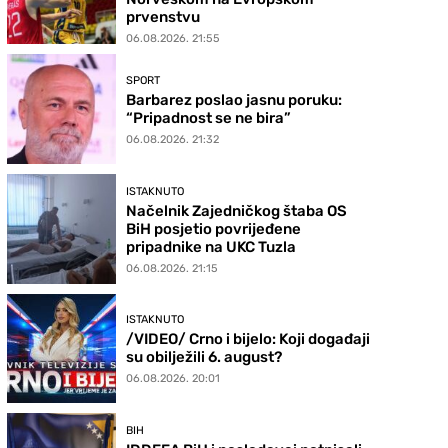
prvenstvu
06.08.2026. 21:55
SPORT
Barbarez poslao jasnu poruku:
“Pripadnost se ne bira”
06.08.2026. 21:32
ISTAKNUTO
Načelnik Zajedničkog štaba OS
BiH posjetio povrijeđene
pripadnike na UKC Tuzla
06.08.2026. 21:15
ISTAKNUTO
/VIDEO/ Crno i bijelo: Koji događaji
su obilježili 6. august?
06.08.2026. 20:01
BIH