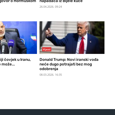
govor o Hormuškom
napadača iz Bijele kuće
26.04.2026. 09:24
Vijesti
ji čovjek u Iranu,
Donald Trump: Novi iranski vođa
 može...
neće dugo potrajati bez mog
odobrenja
08.03.2026. 16:35