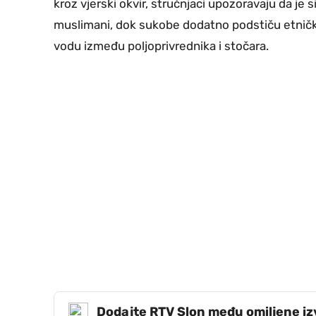
kroz vjerski okvir, stručnjaci upozoravaju da je s
muslimani, dok sukobe dodatno podstiču etničke 
vodu između poljoprivrednika i stočara.
Dodajte RTV Slon među omiljene i