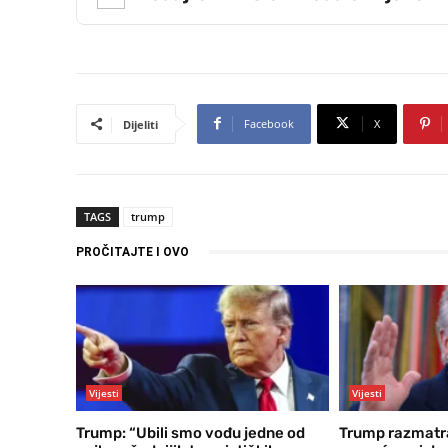
Facebook
X
Dijeliti
TAGS
trump
PROČITAJTE I OVO
Vijesti
Vijesti
Trump: “Ubili smo vođu jedne od
Trump razmatra 