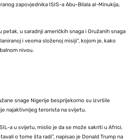
iranog zapovjednika ISIS-a Abu-Bilala al-Minukija,
u petak, u saradnji američkih snaga i Oružanih snaga
laniranoj i veoma složenoj misiji“, kojom je, kako
obalnom nivou.
žane snage Nigerije besprijekorno su izvršile
e najaktivnijeg terorista na svijetu.
L-a u svijetu, mislio je da se može sakriti u Africi,
štavali o tome šta radi”, napisao je Donald Trump na