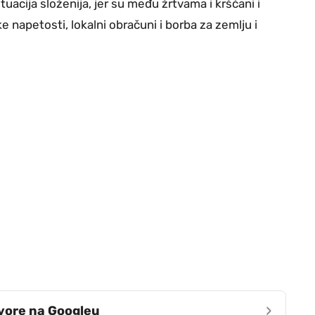
ituacija složenija, jer su među žrtvama i kršćani i
napetosti, lokalni obračuni i borba za zemlju i
›
zvore na Googleu