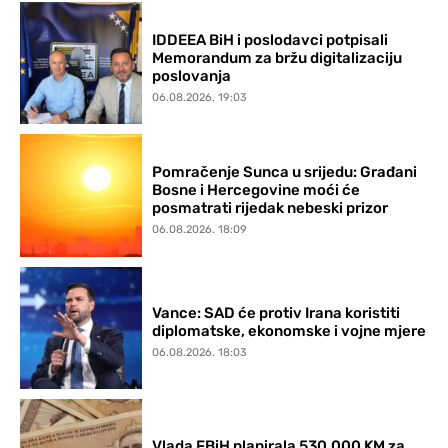
IDDEEA BiH i poslodavci potpisali
Memorandum za bržu digitalizaciju
poslovanja
06.08.2026. 19:03
Pomračenje Sunca u srijedu: Građani
Bosne i Hercegovine moći će
posmatrati rijedak nebeski prizor
06.08.2026. 18:09
Vance: SAD će protiv Irana koristiti
diplomatske, ekonomske i vojne mjere
06.08.2026. 18:03
Vlada FBiH planirala 530.000 KM za