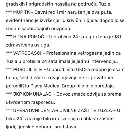
gradskih i prigradskih naselja na području Tuzle.
*** MUP TK – Javni red i mir narušen je dva puta,
evidentirano je izvršenje 10 krivičnih djela, dogodilo se
sedam saobraćajnih nezgoda.
*** HITNA POMOĆ – U protekla 24 sata pružena je 181
zdravstvena usluga.
*** VATROGASCI – Profesionalna vatrogasna jedinica
Tuzla u protekla 24 sata imala je jednu intervenciju.
*** PORODILIŠTE – U porodilištu UKC-a rođeno je osam
beba, šest dječaka i dvije djevojčice. U privatnom
porodilištu Plava Medical Group nije bilo porođaja.
*** JKP KOMUNALAC – Odvoz smeća odvija se prema
utvrđenom rasporedu.
*** OPERATIVNI CENTAR CIVILNE ZAŠTITE TUZLA – U
toku 24 sata nije bilo intervencija u oblasti zaštite
ljudi, ljudskih dobara i sredstava.