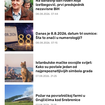
Na današnji dan rođen Alija
Izetbegović, prvi predsjednik
nezavisne BiH
08.08.2026. 07:44
Danas je 8.8.2026, datum tri osmice:
Šta to znači u numerologiji?
08.08.2026. 07:15
Istanbulske mačke osvojile svijet:
Kako su postale jedan od
najprepoznatljivijih simbola grada
07.08.2026. 21:25
Požar na povratničkoj farmi u
Grujčićima kod Srebrenice
07.08.2026. 21:15