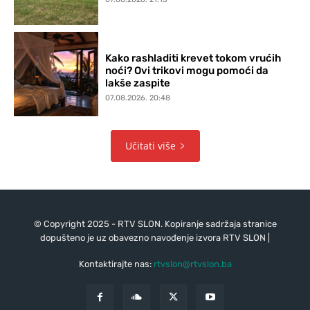
Kako rashladiti krevet tokom vrućih
noći? Ovi trikovi mogu pomoći da
lakše zaspite
07.08.2026. 20:48
Učitati više
© Copyright 2025 - RTV SLON. Kopiranje sadržaja stranice
dopušteno je uz obavezno navođenje izvora RTV SLON |
Kontaktirajte nas:
rtvslon@rtvslon.ba