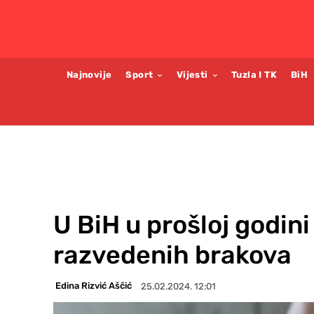
Najnovije
Sport
Vijesti
Tuzla I TK
BiH
U BiH u prošloj godini
razvedenih brakova
Edina Rizvić Aščić
25.02.2024. 12:01