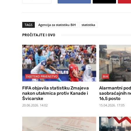
TAGS
Agencija za statistiku BiH
statistika
PROČITAJTE I OVO
SVJETSKO PRVENSTVO
BiH
FIFA objavila statistiku Zmajeva
Alarmantni poda
nakon utakmica protiv Kanade i
saobraćajnih n
Švicarske
16,5 posto
20.06.2026. 14:02
15.04.2026. 17:05