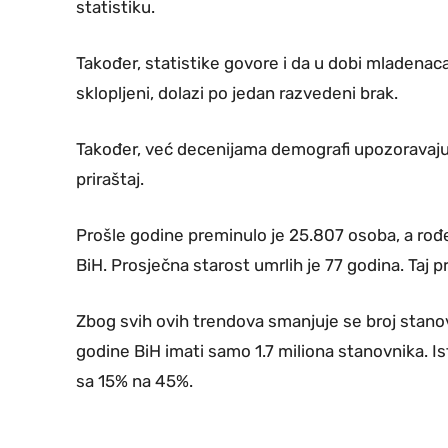
statistiku.
Također, statistike govore i da u dobi mladenaca
sklopljeni, dolazi po jedan razvedeni brak.
Također, već decenijama demografi upozoravaju
priraštaj.
Prošle godine preminulo je 25.807 osoba, a rođe
BiH. Prosječna starost umrlih je 77 godina. Taj p
Zbog svih ovih trendova smanjuje se broj stanov
godine BiH imati samo 1.7 miliona stanovnika. I
sa 15% na 45%.