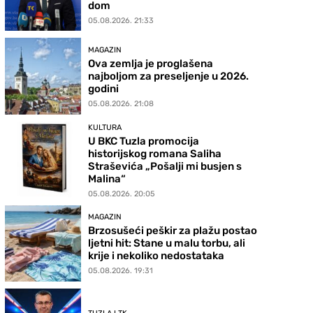
dom
05.08.2026. 21:33
MAGAZIN
Ova zemlja je proglašena
najboljom za preseljenje u 2026.
godini
05.08.2026. 21:08
KULTURA
U BKC Tuzla promocija
historijskog romana Saliha
Straševića „Pošalji mi busjen s
Malina“
05.08.2026. 20:05
MAGAZIN
Brzosušeći peškir za plažu postao
ljetni hit: Stane u malu torbu, ali
krije i nekoliko nedostataka
05.08.2026. 19:31