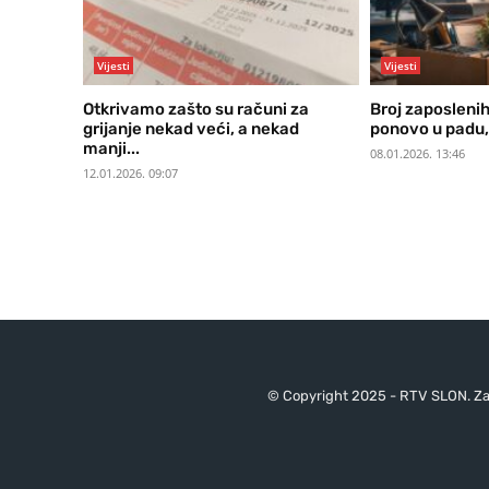
Vijesti
Vijesti
Otkrivamo zašto su računi za
Broj zaposlenih
grijanje nekad veći, a nekad
ponovo u padu, 
manji...
08.01.2026. 13:46
12.01.2026. 09:07
© Copyright 2025 - RTV SLON. Za 