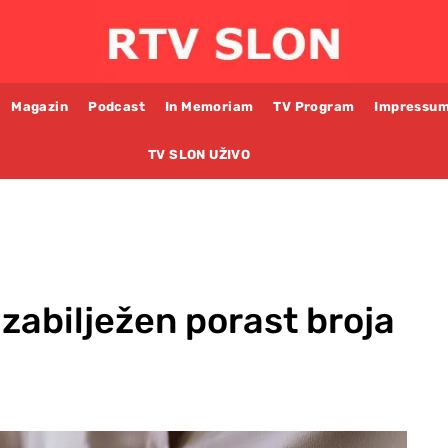
Magazin
Podcast
In Memoriam
TV Program
Impressu
TV SLON UŽIVO
 zabilježen porast broja