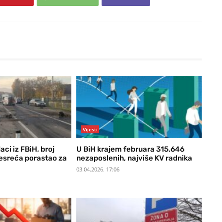
Vijesti
ci iz FBiH, broj
U BiH krajem februara 315.646
esreća porastao za
nezaposlenih, najviše KV radnika
03.04.2026. 17:06