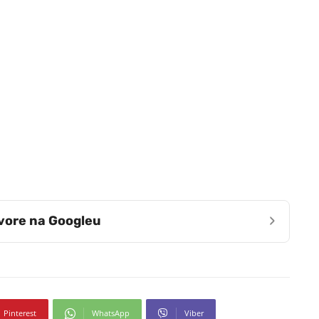
›
zvore na Googleu
Pinterest
WhatsApp
Viber