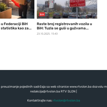
BiH
 u Federaciji BiH
Raste broj registrovanih vozila u
statistika kao za...
BiH: Tuzla se guši u gužvama...
23.10.2025. 15:43
preuzimanje pojedinih sadržaja sa web stranice www.rtvslon.ba dozvolu mo
redakcija@rtvslon.ba
RTV SLON |
Kontaktirajte nas:
rtvslon@rtvslon.ba