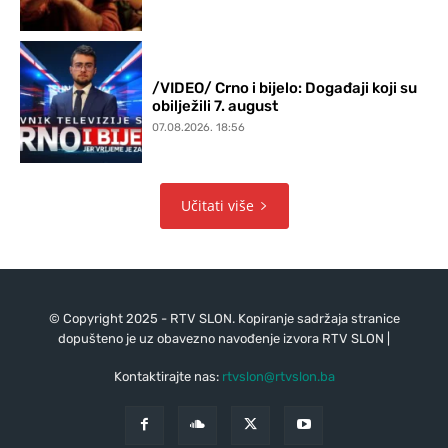
/VIDEO/ Crno i bijelo: Događaji koji su
obilježili 7. august
07.08.2026. 18:56
Učitati više
© Copyright 2025 - RTV SLON. Kopiranje sadržaja stranice
dopušteno je uz obavezno navođenje izvora RTV SLON |
Kontaktirajte nas:
rtvslon@rtvslon.ba