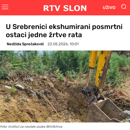
UŽIVO
U Srebrenici ekshumirani posmrtni
ostaci jedne žrtve rata
Nedžida Sprečaković
22.05.2026. 10:01
Foto: Institut za nestale osobe BiH/Arhiva