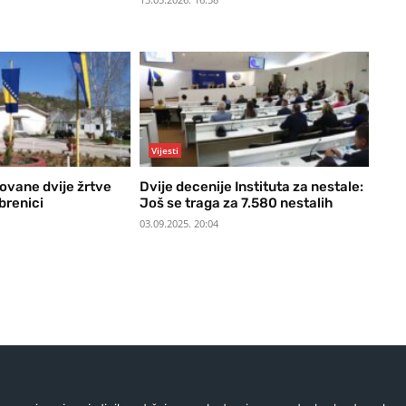
Vijesti
ikovane dvije žrtve
Dvije decenije Instituta za nestale:
brenici
Još se traga za 7.580 nestalih
03.09.2025. 20:04