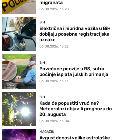
migranata
06.08.2026. 13:28
BIH
Električna i hibridna vozila u BiH
dobijaju posebne registracijske
oznake
06.08.2026. 13:22
BIH
Povećane penzije u RS, sutra
počinje isplata julskih primanja
06.08.2026. 13:17
BIH
Kada će popustiti vrućine?
Meteorolozi objavili prognozu do
20. augusta
06.08.2026. 13:04
MAGAZIN
Avgust donosi velike astrološke