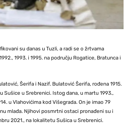
fikovani su danas u Tuzli, a radi se o žrtvama
992., 1993. i 1995. na području Rogatice, Bratunca i
tović, Šerifa i Nazif. Bulatović Šerifa, rođena 1915.
u Sušice u Srebrenici. Istog dana, u martu 1993.,
914. u Vlahovićima kod Višegrada. On je imao 79
inu mlađa. Njihovi posmrtni ostaci pronađeni su i
ru 2021., na lokalitetu Sušica u Srebrenici.