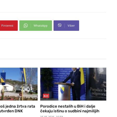
Pinterest
WhatsApp
Viber
BiH
još jedna žrtva rata
Porodice nestalih u BiH i dalje
t utvrđen DNK
čekaju istinu o sudbini najmilijih
15.05.2026. 16:58