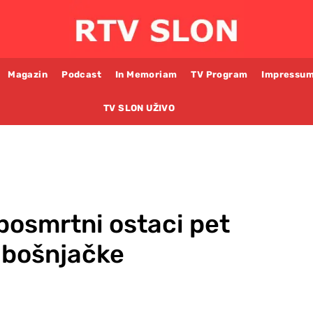
Magazin
Podcast
In Memoriam
TV Program
Impressu
TV SLON UŽIVO
 posmrtni ostaci pet
a bošnjačke