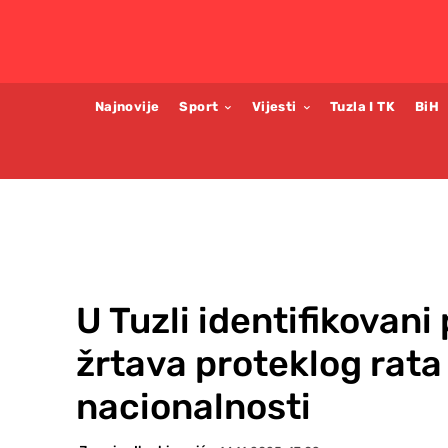
Najnovije
Sport
Vijesti
Tuzla I TK
BiH
U Tuzli identifikovani
žrtava proteklog rat
nacionalnosti