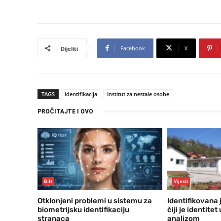
Facebook
X
Dijeliti
TAGS
identifikacija
Institut za nestale osobe
PROČITAJTE I OVO
BiH
Vijesti
Otklonjeni problemi u sistemu za
Identifikovana 
biometrijsku identifikaciju
čiji je identite
stranaca
analizom