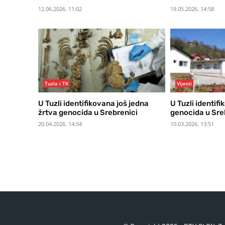
12.06.2026. 11:02
19.05.2026. 14:58
Tuzla i TK
Vijesti
U Tuzli identifikovana još jedna
U Tuzli identif
žrtva genocida u Srebrenici
genocida u Sre
20.04.2026. 14:54
10.03.2026. 13:51