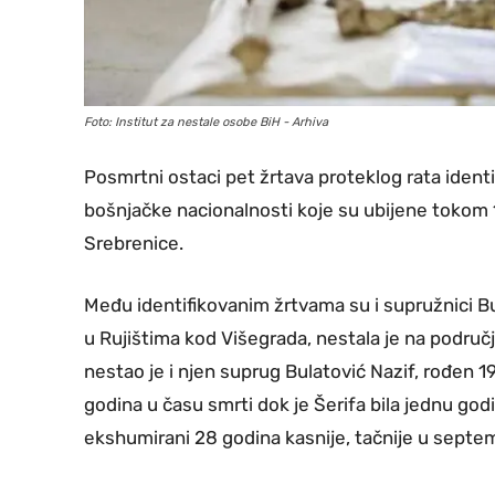
Foto: Institut za nestale osobe BiH - Arhiva
Posmrtni ostaci pet žrtava proteklog rata identi
bošnjačke nacionalnosti koje su ubijene tokom 1
Srebrenice.
Među identifikovanim žrtvama su i supružnici Bula
u Rujištima kod Višegrada, nestala je na područj
nestao je i njen suprug Bulatović Nazif, rođen 1
godina u času smrti dok je Šerifa bila jednu god
ekshumirani 28 godina kasnije, tačnije u septemb