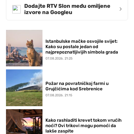
Dodajte RTV Slon među omiljene
›
izvore na Googleu
Istanbulske mačke osvojile svijet:
Kako su postale jedan od
najprepoznatljivijih simbola grada
07.08.2026. 21:25
Požar na povratničkoj farmi u
Grujčićima kod Srebrenice
07.08.2026. 21:15
Kako rashladiti krevet tokom vrućih
noći? Ovi trikovi mogu pomoći da
lakše zaspite