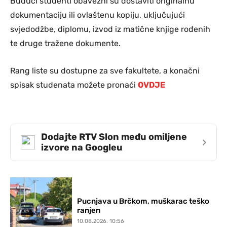
Budući studenti obavezni su dostaviti originalnu
dokumentaciju ili ovlaštenu kopiju, uključujući
svjedodžbe, diplomu, izvod iz matične knjige rođenih
te druge tražene dokumente.
Rang liste su dostupne za sve fakultete, a konačni
spisak studenata možete pronaći
OVDJE
Dodajte RTV Slon među omiljene
›
izvore na Googleu
Pucnjava u Brčkom, muškarac teško
ranjen
10.08.2026. 10:56