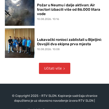
Požar u Neumu i dalje aktivan: Air
tractori izbacili više od 86.000 litara
vode
10.08.2026. 10:16
Lukavački ronioci zablistali u Bijeljini:
Osvojili dva ekipna prva mjesta
10.08.2026. 10:08
Učitati više
© Copyright 2025 - RTV SLON. Kopiranje sadržaja stranice
dopušteno je uz obavezno navođenje izvora RTV SLON |