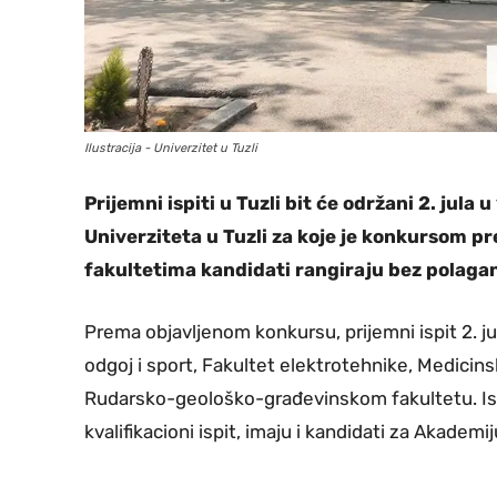
Ilustracija - Univerzitet u Tuzli
Prijemni ispiti u Tuzli bit će održani 2. jula
Univerziteta u Tuzli za koje je konkursom p
fakultetima kandidati rangiraju bez polagan
Prema objavljenom konkursu, prijemni ispit 2. jul
odgoj i sport, Fakultet elektrotehnike, Medicins
Rudarsko-geološko-građevinskom fakultetu. Ist
kvalifikacioni ispit, imaju i kandidati za Akadem