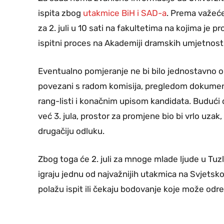
ispita zbog
utakmice BiH i SAD-a
. Prema važeće
za 2. juli u 10 sati na fakultetima na kojima je p
ispitni proces na Akademiji dramskih umjetnosti
Eventualno pomjeranje ne bi bilo jednostavno or
povezani s radom komisija, pregledom dokument
rang-listi i konačnim upisom kandidata. Budući 
već 3. jula, prostor za promjene bio bi vrlo uza
drugačiju odluku.
Zbog toga će 2. juli za mnoge mlade ljude u Tuz
igraju jednu od najvažnijih utakmica na Svjetsk
polažu ispit ili čekaju bodovanje koje može odre