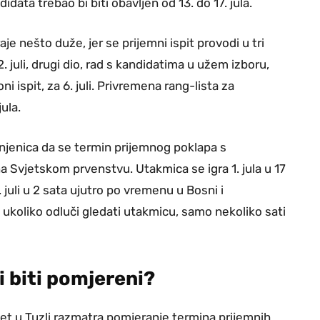
didata trebao bi biti obavljen od 13. do 17. jula.
 nešto duže, jer se prijemni ispit provodi u tri
a 2. juli, drugi dio, rad s kandidatima u užem izboru,
ioni ispit, za 6. juli. Privremena rang-lista za
ula.
injenica da se termin prijemnog poklapa s
Svjetskom prvenstvu. Utakmica se igra 1. jula u 17
 juli u 2 sata ujutro po vremenu u Bosni i
 ukoliko odluči gledati utakmicu, samo nekoliko sati
li biti pomjereni?
et u Tuzli razmatra pomjeranje termina prijemnih