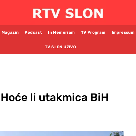
Magazin
Podcast
In Memoriam
TV Program
Impressum
TV SLON UŽIVO
i: Hoće li utakmica BiH