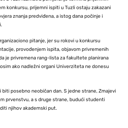
m konkursu, prijemni ispiti u Tuzli ostaju zakazani
rovjera znanja predviđena, a istog dana počinje i
.
ganizaciono pitanje, jer su rokovi u konkursu
acije, provođenjem ispita, objavom privremenih
da je privremena rang-lista za fakultete planirana
k, osim ako nadležni organi Univerziteta ne donesu
li biti posebno neobičan dan. S jedne strane, Zmajevi
om prvenstvu, a s druge strane, budući studenti
diti njihov akademski put.