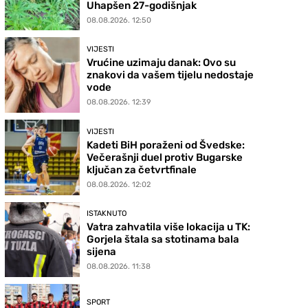
Uhapšen 27-godišnjak
08.08.2026. 12:50
VIJESTI
Vrućine uzimaju danak: Ovo su
znakovi da vašem tijelu nedostaje
vode
08.08.2026. 12:39
VIJESTI
Kadeti BiH poraženi od Švedske:
Večerašnji duel protiv Bugarske
ključan za četvrtfinale
08.08.2026. 12:02
ISTAKNUTO
Vatra zahvatila više lokacija u TK:
Gorjela štala sa stotinama bala
sijena
08.08.2026. 11:38
SPORT