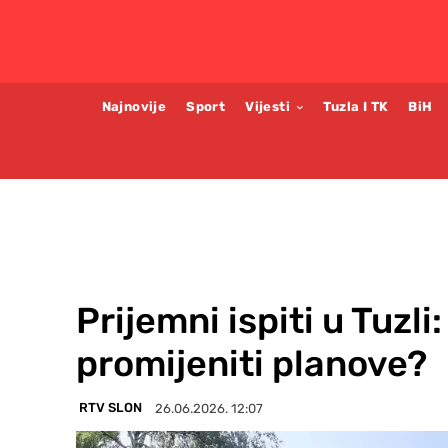
Najnovije
Sport
Vijesti
Tuzla I TK
BiH
Prijemni ispiti u Tuzl
promijeniti planove?
RTV SLON
26.06.2026. 12:07