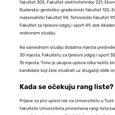
fakultet 305, Fakultet elektrotehnike 221, Ekon
Rudarsko-geološko-građevinski fakultet 125, Edu
matematički fakultet 94, Tehnološki fakultet 90
Fakultet za tjelesni odgoj i sport 49, dok Aka
redovnom studiju.
Na vanrednom studiju dodatna mjesta predviđe
30 mjesta, Fakultetu za tjelesni odgoj i sport 
15 mjesta. Time je ukupna upisna slika nešto š
kandidate koji žele studirati uz drugačiji oblik o
Kada se očekuju rang liste?
Prijave za prvi upisni rok na Univerzitetu u Tuzl
fakultete Univerziteta privremena rang-lista kan