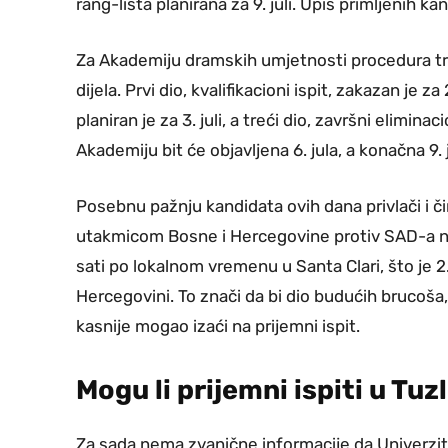
rang-lista planirana za 9. juli. Upis primljenih kan
Za Akademiju dramskih umjetnosti procedura traje
dijela. Prvi dio, kvalifikacioni ispit, zakazan je z
planiran je za 3. juli, a treći dio, završni eliminac
Akademiju bit će objavljena 6. jula, a konačna 9. j
Posebnu pažnju kandidata ovih dana privlači i č
utakmicom Bosne i Hercegovine protiv SAD-a na 
sati po lokalnom vremenu u Santa Clari, što je 2.
Hercegovini. To znači da bi dio budućih brucoša,
kasnije mogao izaći na prijemni ispit.
Mogu li prijemni ispiti u Tuz
Za sada nema zvanične informacije da Univerzit