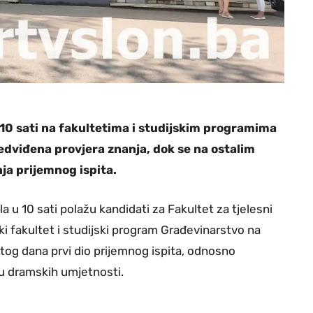
 u 10 sati na fakultetima i studijskim programima
redviđena provjera znanja, dok se na ostalim
ja prijemnog ispita.
a u 10 sati polažu kandidati za Fakultet za tjelesni
ki fakultet i studijski program Građevinarstvo na
og dana prvi dio prijemnog ispita, odnosno
iju dramskih umjetnosti.