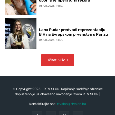
oborila temperaturni rekord
06.08.2026. 14:13
Lana Pudar predvodi reprezentaciju
BiH na Evropskom prvenstvu u Parizu
06.08.2026. 14:02
Učitati više
© Copyright 2025 - RTV SLON. Kopiranje sadržaja stranice
dopušteno je uz obavezno navođenje izvora RTV SLON |
Kontaktirajte nas:
rtvslon@rtvslon.ba