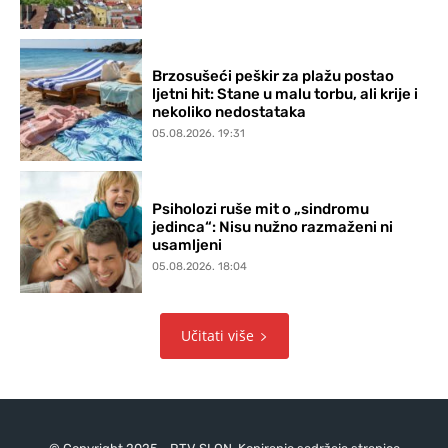
Brzosušeći peškir za plažu postao
ljetni hit: Stane u malu torbu, ali krije i
nekoliko nedostataka
05.08.2026. 19:31
Psiholozi ruše mit o „sindromu
jedinca“: Nisu nužno razmaženi ni
usamljeni
05.08.2026. 18:04
Učitati više