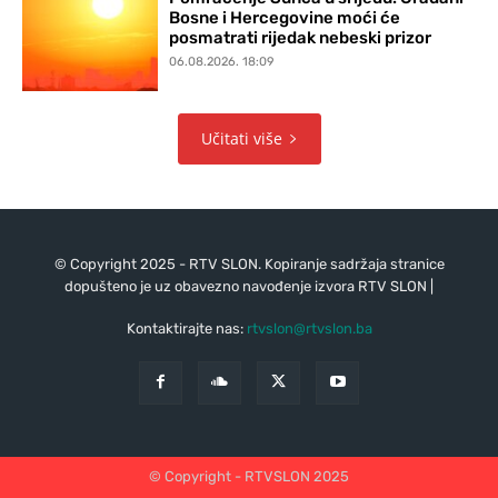
Bosne i Hercegovine moći će
posmatrati rijedak nebeski prizor
06.08.2026. 18:09
Učitati više
© Copyright 2025 - RTV SLON. Kopiranje sadržaja stranice
dopušteno je uz obavezno navođenje izvora RTV SLON |
Kontaktirajte nas:
rtvslon@rtvslon.ba
© Copyright - RTVSLON 2025