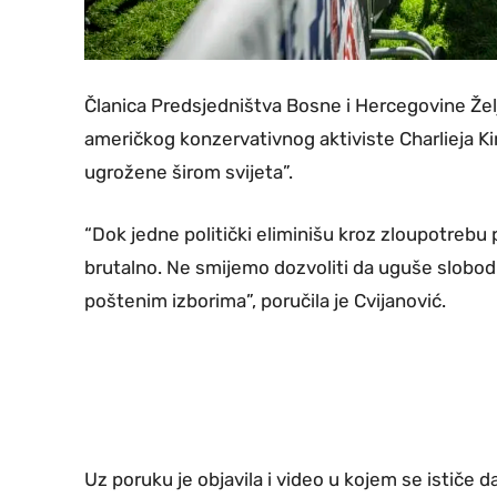
Članica Predsjedništva Bosne i Hercegovine Žel
američkog konzervativnog aktiviste Charlieja Kirk
ugrožene širom svijeta”.
“Dok jedne politički eliminišu kroz zloupotrebu 
brutalno. Ne smijemo dozvoliti da uguše slobodnu
poštenim izborima”, poručila je Cvijanović.
Uz poruku je objavila i video u kojem se ističe da