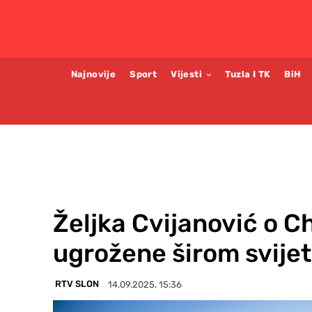
Najnovije
Sport
Vijesti
Tuzla I TK
BiH
Željka Cvijanović o Ch
ugrožene širom svije
RTV SLON
14.09.2025. 15:36