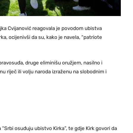
jka Cvijanović reagovala je povodom ubistva
a, ocijenivši da su, kako je navela, “patriote
pravosuđa, druge eliminišu oružjem, nasilno i
 riječ ili volju naroda izraženu na slobodnim i
 “Srbi osuđuju ubistvo Kirka”, te gdje Kirk govori da