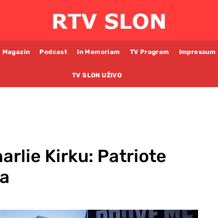
Magazin
Podcast
In Memoriam
TV Program
Impressum
TV SLON UŽIVO
arlie Kirku: Patriote
ta