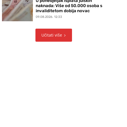
U ponedjeljak isplata julskih
naknada: Više od 50.000 osoba s
invaliditetom dobija novac
09.08.2026. 12:33
Učitati više