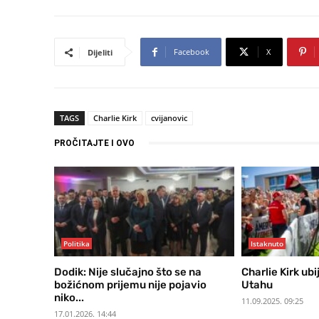
Facebook
X
Dijeliti
TAGS
Charlie Kirk
cvijanovic
PROČITAJTE I OVO
Politika
Istaknuto
Dodik: Nije slučajno što se na
Charlie Kirk ub
božićnom prijemu nije pojavio
Utahu
niko...
11.09.2025. 09:25
17.01.2026. 14:44