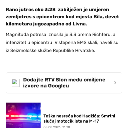
Rano jutros oko 3:28 zabilježen je umjeren
zemljotres s epicentrom kod mjesta Bila, devet
kilometara jugozapadno od Livna.
Magnituda potresa iznosila je 3.3 prema Richteru, a
intenzitet u epicentru IV stepena EMS skali, naveli su
iz Seizmološke službe Republike Hrvatske.
Dodajte RTV Slon među omiljene
›
izvore na Googleu
Teška nesreća kod Hadžića: Smrtni
slučaj motocikliste na M-17
08.08.2026. 21:28