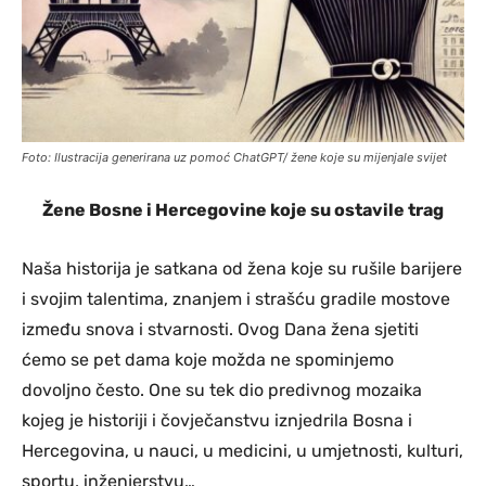
Foto: Ilustracija generirana uz pomoć ChatGPT/ žene koje su mijenjale svijet
Žene Bosne i Hercegovine koje su ostavile trag
Naša historija je satkana od žena koje su rušile barijere
i svojim talentima, znanjem i strašću gradile mostove
između snova i stvarnosti. Ovog Dana žena sjetiti
ćemo se pet dama koje možda ne spominjemo
dovoljno često. One su tek dio predivnog mozaika
kojeg je historiji i čovječanstvu iznjedrila Bosna i
Hercegovina, u nauci, u medicini, u umjetnosti, kulturi,
sportu, inženjerstvu…