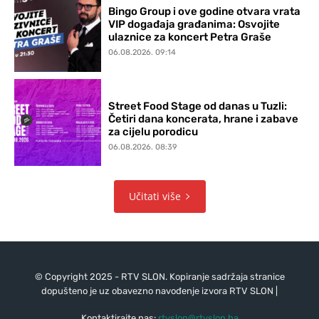
Bingo Group i ove godine otvara vrata
VIP događaja građanima: Osvojite
ulaznice za koncert Petra Graše
06.08.2026. 09:14
Street Food Stage od danas u Tuzli:
Četiri dana koncerata, hrane i zabave
za cijelu porodicu
06.08.2026. 08:39
Učitati više
© Copyright 2025 - RTV SLON. Kopiranje sadržaja stranice
dopušteno je uz obavezno navođenje izvora RTV SLON |
Kontaktirajte nas:
rtvslon@rtvslon.ba